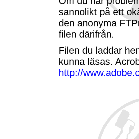
Om du har problem 
sannolikt på ett ok
den anonyma FT
filen därifrån.
Filen du laddar he
kunna läsas. Acrob
http://www.adobe