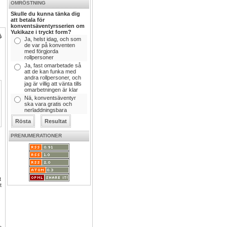
OMRÖSTNING
Skulle du kunna tänka dig
att betala för
konventsäventyrsserien om
Yukikaze i tryckt form?
Ja, helst idag, och som
de var på konventen
med förgjorda
rollpersoner
Ja, fast omarbetade så
att de kan funka med
andra rollpersoner, och
jag är villig att vänta tills
omarbetningen är klar
Nä, konventsäventyr
ska vara gratis och
nerladdningsbara
PRENUMERATIONER
t
t
e