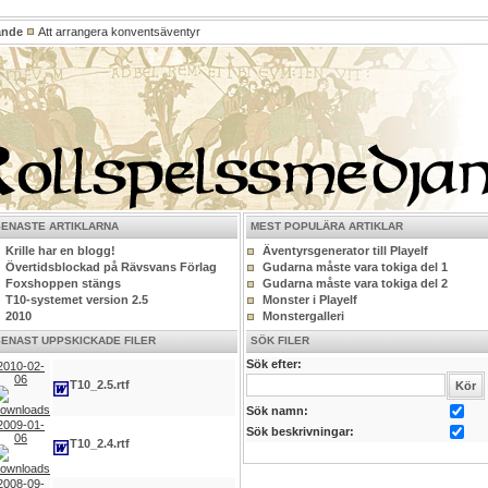
ande
Att arrangera konventsäventyr
SENASTE ARTIKLARNA
MEST POPULÄRA ARTIKLAR
Krille har en blogg!
Äventyrsgenerator till Playelf
Övertidsblockad på Rävsvans Förlag
Gudarna måste vara tokiga del 1
Foxshoppen stängs
Gudarna måste vara tokiga del 2
T10-systemet version 2.5
Monster i Playelf
2010
Monstergalleri
SENAST UPPSKICKADE FILER
SÖK FILER
Sök efter:
2010-02-
06
T10_2.5.rtf
Sök namn:
2009-01-
Sök beskrivningar:
06
T10_2.4.rtf
2008-09-