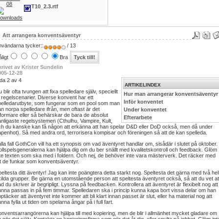
08
T10_2.3.rtf
Att arrangera konventsäventyr
nvändarna tycker::
/ 13
ligt
Bra
krivet av Krister Sundelin
005-12-28
da 2 av 4
ARTIKELINDEX
 blir ofta tvungen att fixa spelledare själv, speciellt
Hur man arrangerar konventsäventyr
ll regelscenarier. Diverse konvent har ett
Inför konventet
pelledarutbyte, som fungerar som en pool som man
n norpa spelledare ifrån, men oftast är det
Under konventet
iformare eller så behärskar de bara de absolut
Efterarbete
nligaste regelsystemen (Cthulhu, Vampire, Kult,
ch du kanske kan få någon att erkänna att han spelar D&D eller DoD också, men då under
penhot). Så med andra ord, terrorisera kompisar och föreningen så att de kan spelleda.
alla fall GothCon vill ha ett synopsis om vad äventyret handlar om, sisådär i slutet på oktober.
llspelsgeneralerna kan hjälpa dig om du ber snällt med kvalitetskontroll och feedback. Glöm
te texten som ska med i foldern. Och nej, de behöver inte vara mästerverk. Det räcker med
tt de funkar som konventsäventyr.
eltesta ditt äventyr! Jag kan inte poängtera detta starkt nog. Speltesta det gärna med två hel
ilda grupper. Be gärna en utomstående person att speltesta äventyret också, så att du vet at
d du skriver är begripligt. Lyssna på feedbacken. Kontrollera att äventyret är flexibelt nog att
nna passas in på fem timmar. Spelledaren ska i princip kunna kapa bort vissa delar om han
ptäcker att äventyret inte kommer att bli klart innan passet är slut, eller ha material nog att
nna fylla ut tiden om spelarna ångar på i full fart.
nventsarrangörerna kan hjälpa till med kopiering, men de blir i allmänhet mycket gladare om
 gör det själv. Kontakta en kopieringsfirma som gör det åt dig, eller snylta på jobbet. Glöm int