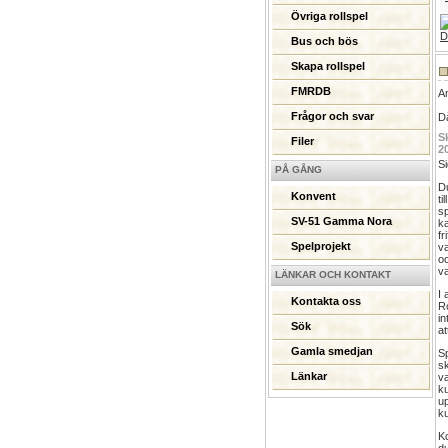
Övriga rollspel
Bus och bös
Skapa rollspel
FMRDB
A
Frågor och svar
Då
S
Filer
2
Si
PÅ GÅNG
Du
Konvent
ti
s
SV-51 Gamma Nora
ka
fr
Spelprojekt
va
o
va
LÄNKAR OCH KONTAKT
I 
Kontakta oss
Ro
in
Sök
a
Gamla smedjan
Sp
sk
Länkar
va
ku
up
ku
Ko
du