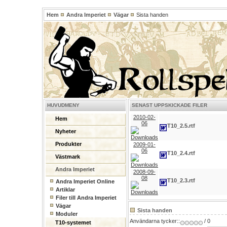
Hem
Andra Imperiet
Vägar
Sista handen
HUVUDMENY
SENAST UPPSKICKADE FILER
2010-02-
Hem
06
T10_2.5.rtf
Nyheter
Produkter
2009-01-
06
T10_2.4.rtf
Västmark
Andra Imperiet
2008-09-
08
T10_2.3.rtf
Andra Imperiet Online
Artiklar
Filer till Andra Imperiet
Vägar
Sista handen
Moduler
Användarna tycker::
/ 0
T10-systemet