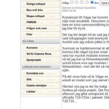
Dåligt
Bra
Övriga rollspel
Skrivet av Krister Sundelin
Bus och bös
2005-10-28
Skapa rollspel
Korrekturet till Vägar har kommit 
nöjd med resultatet. Dessutom så 
FMRDB
bara en sista sammanställning k
jag klar för tryck.
Frågor och svar
Det tog lite längre tid än vad jag
Filer
varit tokupptagen med äventyret t
PÅ GÅNG
övertid som jag måste jobba in f
Konvent
Summan av kardemumman är att Vä
komma från något tryckeri innan 
SV-51 Gamma Nora
veta hur mycket modulen kommer 
så att jag kan ta förhandsbestä
Spelprojekt
också kunna visa upp modulen i al
förhandstitten, men det blir så n
LÄNKAR OCH KONTAKT
själv.
Kontakta oss
På det stora hela så är Vägar en 
Sök
enkelt en modul som jag saknat i
Gamla smedjan
Härnäst ska jag ta det lite ledigt
fundera på nästa projekt. Det finn
Länkar
eftersom jag gillar extrajockel s
officiella T10-T10or i paketet. Det
T10-T10...