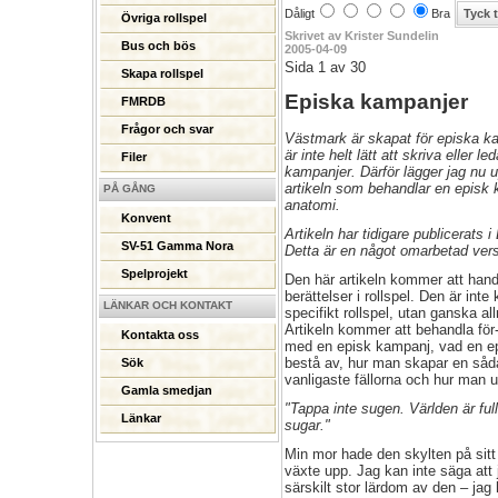
Dåligt
Bra
Övriga rollspel
Skrivet av Krister Sundelin
Bus och bös
2005-04-09
Sida 1 av 30
Skapa rollspel
Episka kampanjer
FMRDB
Frågor och svar
Västmark är skapat för episka k
är inte helt lätt att skriva eller l
Filer
kampanjer. Därför lägger jag nu 
artikeln som behandlar en episk
PÅ GÅNG
anatomi.
Konvent
Artikeln har tidigare publicerats 
SV-51 Gamma Nora
Detta är en något omarbetad vers
Spelprojekt
Den här artikeln kommer att han
berättelser i rollspel. Den är inte 
LÄNKAR OCH KONTAKT
specifikt rollspel, utan ganska al
Artikeln kommer att behandla för
Kontakta oss
med en episk kampanj, vad en e
bestå av, hur man skapar en såda
Sök
vanligaste fällorna och hur man 
Gamla smedjan
"Tappa inte sugen. Världen är ful
Länkar
sugar."
Min mor hade den skylten på sitt 
växte upp. Jag kan inte säga att j
särskilt stor lärdom av den – jag 