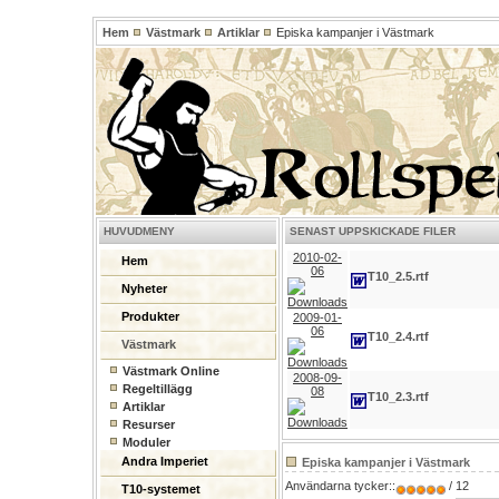
Hem
Västmark
Artiklar
Episka kampanjer i Västmark
HUVUDMENY
SENAST UPPSKICKADE FILER
2010-02-
Hem
06
T10_2.5.rtf
Nyheter
Produkter
2009-01-
06
T10_2.4.rtf
Västmark
Västmark Online
2008-09-
Regeltillägg
08
T10_2.3.rtf
Artiklar
Resurser
Moduler
Andra Imperiet
Episka kampanjer i Västmark
Användarna tycker::
/ 12
T10-systemet