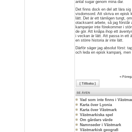
antal sugar genom mina dar.
Det finns dock en del att lära sig
visdomsord. Att skriva en episk 
lätt. Det är ett tämligen tungt, o
otacksamt arbete, så jag förstår 
kampanjer inte förekommer i stör
de gör. Att knåpa ihop ett äventyr
i veckan är lätt. Att passa in ett 
en större historia är inte lätt.
Därför säger jag absolut först: tap
och leda en episk kampanj, men d
< Föreg
[ Tillbaka ]
SE ÄVEN
Vad som inte finns i Västma
Karta över Lyonia
Karta över Västmark
Västmarkiska spel
Om gårdars värde
Namnseder i Västmark
Västmarkisk geografi