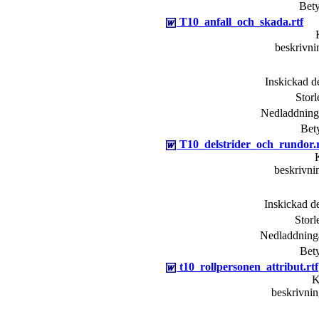
Bet
T10_anfall_och_skada.rtf
beskrivn
Inskickad 
Stor
Nedladdnin
Bet
T10_delstrider_och_rundor.r
beskrivn
Inskickad 
Stor
Nedladdnin
Bet
t10_rollpersonen_attribut.rtf
K
beskrivni