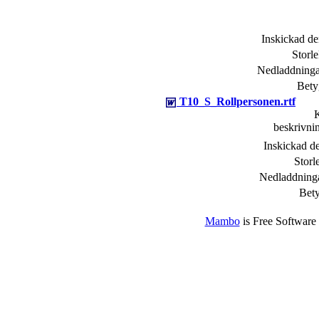
Inskickad d
Storl
Nedladdning
Bet
T10_S_Rollpersonen.rtf
beskrivn
Inskickad 
Stor
Nedladdning
Bet
Mambo
is Free Software