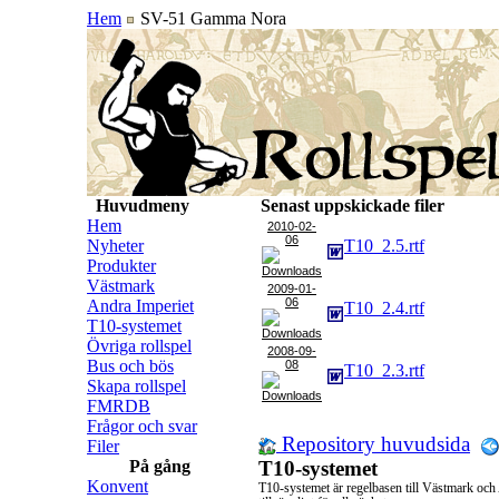
Hem
SV-51 Gamma Nora
Huvudmeny
Senast uppskickade filer
Hem
2010-02-
06
Nyheter
T10_2.5.rtf
Produkter
Västmark
2009-01-
06
Andra Imperiet
T10_2.4.rtf
T10-systemet
Övriga rollspel
2008-09-
Bus och bös
08
T10_2.3.rtf
Skapa rollspel
FMRDB
Frågor och svar
Repository huvudsida
Filer
På gång
T10-systemet
Konvent
T10-systemet är regelbasen till Västmark och