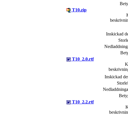
Bet
T10.zip
beskrivn
Inskickad 
Stor
Nedladdnin
Bet
T10_2.0.rtf
K
beskrivni
Inskickad d
Storl
Nedladdning
Bet
T10_2.2.rtf
K
beskrivni