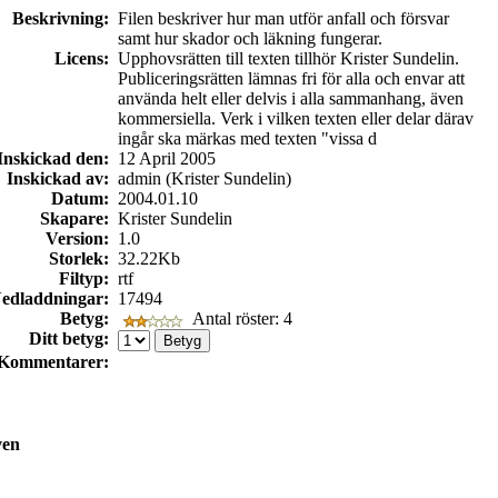
Beskrivning:
Filen beskriver hur man utför anfall och försvar
samt hur skador och läkning fungerar.
Licens:
Upphovsrätten till texten tillhör Krister Sundelin.
Publiceringsrätten lämnas fri för alla och envar att
använda helt eller delvis i alla sammanhang, även
kommersiella. Verk i vilken texten eller delar därav
ingår ska märkas med texten "vissa d
Inskickad den:
12 April 2005
Inskickad av:
admin (Krister Sundelin)
Datum:
2004.01.10
Skapare:
Krister Sundelin
Version:
1.0
Storlek:
32.22Kb
Filtyp:
rtf
edladdningar:
17494
Betyg:
Antal röster: 4
Ditt betyg:
Kommentarer:
ven