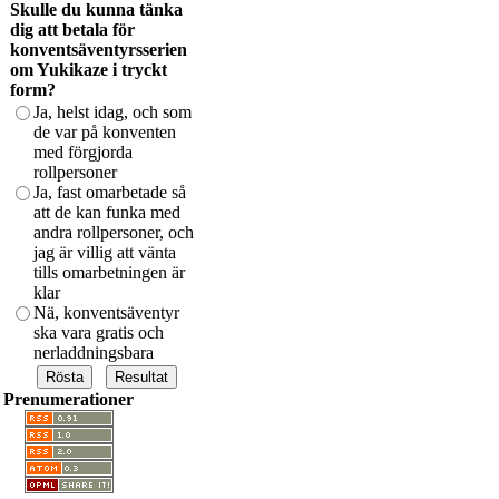
Skulle du kunna tänka
dig att betala för
konventsäventyrsserien
om Yukikaze i tryckt
form?
Ja, helst idag, och som
de var på konventen
med förgjorda
rollpersoner
Ja, fast omarbetade så
att de kan funka med
andra rollpersoner, och
jag är villig att vänta
tills omarbetningen är
klar
Nä, konventsäventyr
ska vara gratis och
nerladdningsbara
Prenumerationer