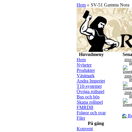
Hem
SV-51 Gamma Nora
Huvudmeny
Sena
Hem
2010
0
Nyheter
Produkter
Västmark
2009
0
Andra Imperiet
T10-systemet
Övriga rollspel
2008
Bus och bös
0
Skapa rollspel
FMRDB
Frågor och svar
Re
Filer
På gång
Konvent