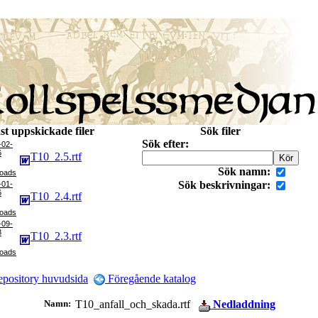
st uppskickade filer
Sök filer
Sök efter:
-02-
6
T10_2.5.rtf
Sök namn:
Sök beskrivningar:
-01-
6
T10_2.4.rtf
-09-
8
T10_2.3.rtf
pository huvudsida
Föregående katalog
Namn:
T10_anfall_och_skada.rtf
Nedladdning