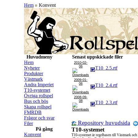
Hem
Konvent
Huvudmeny
Senast uppskickade filer
Hem
2010-02-
06
Nyheter
T10_2.5.rtf
Produkter
Västmark
2009-01-
06
Andra Imperiet
T10_2.4.rtf
T10-systemet
Övriga rollspel
2008-09-
Bus och bös
08
T10_2.3.rtf
Skapa rollspel
FMRDB
Frågor och svar
Repository huvudsida
Filer
På gång
T10-systemet
Konvent
T10-systemet är regelbasen till Västmark och