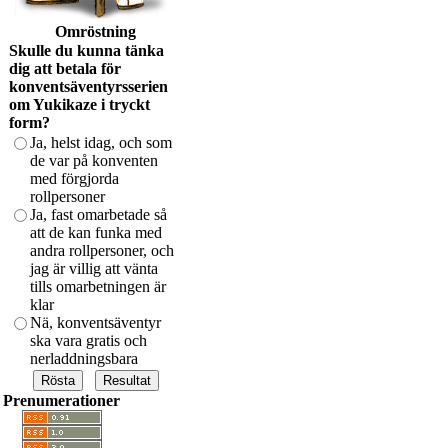
Omröstning
Skulle du kunna tänka
dig att betala för
konventsäventyrsserien
om Yukikaze i tryckt
form?
Ja, helst idag, och som
de var på konventen
med förgjorda
rollpersoner
Ja, fast omarbetade så
att de kan funka med
andra rollpersoner, och
jag är villig att vänta
tills omarbetningen är
klar
Nä, konventsäventyr
ska vara gratis och
nerladdningsbara
Prenumerationer