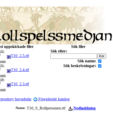
st uppskickade filer
Sök filer
Sök efter:
-02-
6
T10_2.5.rtf
Sök namn:
Sök beskrivningar:
-01-
6
T10_2.4.rtf
-09-
8
T10_2.3.rtf
pository huvudsida
Föregående katalog
Namn:
T10_S_Rollpersonen.rtf
Nedladdning