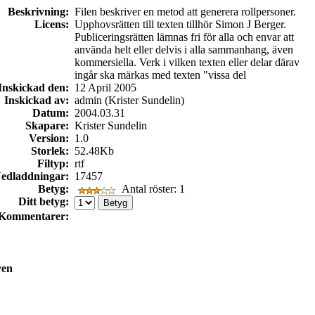
Beskrivning:
Filen beskriver en metod att generera rollpersoner.
Licens:
Upphovsrätten till texten tillhör Simon J Berger.
Publiceringsrätten lämnas fri för alla och envar att
använda helt eller delvis i alla sammanhang, även
kommersiella. Verk i vilken texten eller delar därav
ingår ska märkas med texten "vissa del
Inskickad den:
12 April 2005
Inskickad av:
admin (Krister Sundelin)
Datum:
2004.03.31
Skapare:
Krister Sundelin
Version:
1.0
Storlek:
52.48Kb
Filtyp:
rtf
edladdningar:
17457
Betyg:
Antal röster: 1
Ditt betyg:
Kommentarer:
ven