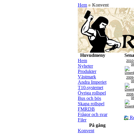
Hem
Konvent
Huvudmeny
Sena
Hem
2010
0
Nyheter
Produkter
Västmark
2009
0
Andra Imperiet
T10-systemet
Övriga rollspel
2008
Bus och bös
0
Skapa rollspel
FMRDB
Frågor och svar
Re
Filer
På gång
Konvent