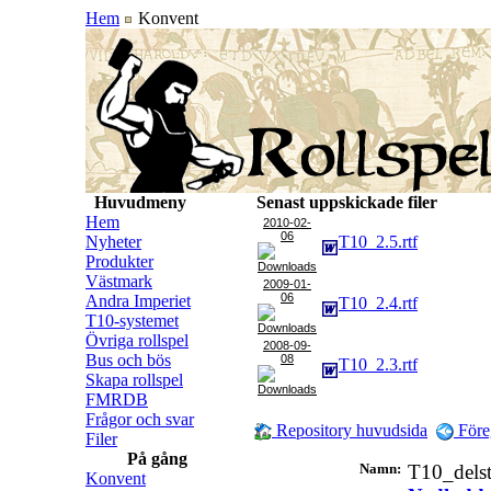
Hem
Konvent
Huvudmeny
Senast uppskickade filer
Hem
2010-02-
06
Nyheter
T10_2.5.rtf
Produkter
Västmark
2009-01-
06
Andra Imperiet
T10_2.4.rtf
T10-systemet
Övriga rollspel
2008-09-
Bus och bös
08
T10_2.3.rtf
Skapa rollspel
FMRDB
Frågor och svar
Repository huvudsida
Före
Filer
På gång
Namn:
T10_dels
Konvent