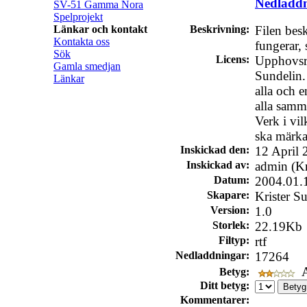
Nedladd
SV-51 Gamma Nora
Spelprojekt
Länkar och kontakt
Beskrivning:
Filen besk
Kontakta oss
fungerar,
Sök
Licens:
Upphovsrät
Gamla smedjan
Sundelin. 
Länkar
alla och e
alla samm
Verk i vil
ska märka
Inskickad den:
12 April 
Inskickad av:
admin (Kr
Datum:
2004.01.
Skapare:
Krister S
Version:
1.0
Storlek:
22.19Kb
Filtyp:
rtf
Nedladdningar:
17264
A
Betyg:
Ditt betyg:
Kommentarer: