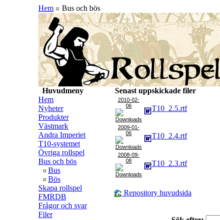
Hem
Bus och bös
Huvudmeny
Senast uppskickade filer
Hem
2010-02-
06
Nyheter
T10_2.5.rtf
Produkter
Västmark
2009-01-
06
Andra Imperiet
T10_2.4.rtf
T10-systemet
Övriga rollspel
2008-09-
Bus och bös
08
T10_2.3.rtf
Bus
Bös
Skapa rollspel
Repository huvudsida
FMRDB
Frågor och svar
Filer
Sök efter: