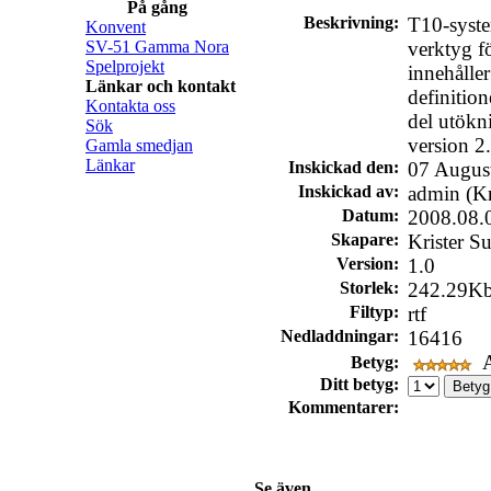
På gång
Beskrivning:
T10-syste
Konvent
SV-51 Gamma Nora
verktyg fö
Spelprojekt
innehålle
Länkar och kontakt
definition
Kontakta oss
del utökn
Sök
version 2.
Gamla smedjan
Länkar
Inskickad den:
07 Augus
Inskickad av:
admin (Kr
Datum:
2008.08.
Skapare:
Krister S
Version:
1.0
Storlek:
242.29K
Filtyp:
rtf
Nedladdningar:
16416
A
Betyg:
Ditt betyg:
Kommentarer:
Se även