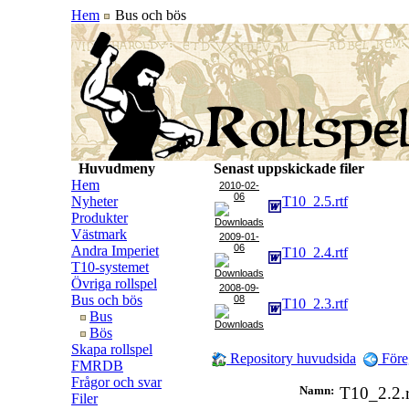
Hem
Bus och bös
Huvudmeny
Senast uppskickade filer
Hem
2010-02-
06
Nyheter
T10_2.5.rtf
Produkter
Västmark
2009-01-
06
Andra Imperiet
T10_2.4.rtf
T10-systemet
Övriga rollspel
2008-09-
Bus och bös
08
T10_2.3.rtf
Bus
Bös
Skapa rollspel
Repository huvudsida
Före
FMRDB
Frågor och svar
Namn:
T10_2.2.
Filer