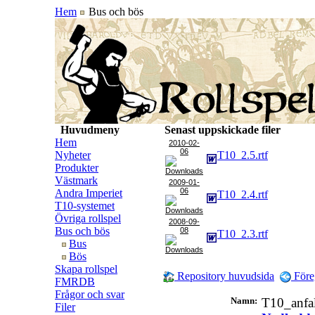
Hem
Bus och bös
Huvudmeny
Senast uppskickade filer
Hem
2010-02-
06
Nyheter
T10_2.5.rtf
Produkter
Västmark
2009-01-
06
Andra Imperiet
T10_2.4.rtf
T10-systemet
Övriga rollspel
2008-09-
Bus och bös
08
T10_2.3.rtf
Bus
Bös
Skapa rollspel
Repository huvudsida
Före
FMRDB
Frågor och svar
Namn:
T10_anfa
Filer