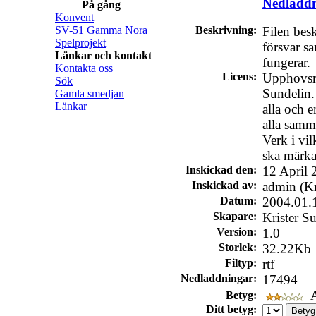
Nedladd
På gång
Konvent
SV-51 Gamma Nora
Beskrivning:
Filen bes
Spelprojekt
försvar s
Länkar och kontakt
fungerar.
Kontakta oss
Licens:
Upphovsrät
Sök
Sundelin. 
Gamla smedjan
Länkar
alla och e
alla samm
Verk i vil
ska märka
Inskickad den:
12 April 
Inskickad av:
admin (Kr
Datum:
2004.01.
Skapare:
Krister S
Version:
1.0
Storlek:
32.22Kb
Filtyp:
rtf
Nedladdningar:
17494
A
Betyg:
Ditt betyg: