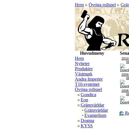
Hem
Övriga rollspel
Grän
Huvudmeny
Sena
Hem
2010
0
Nyheter
Produkter
Västmark
2009
0
Andra Imperiet
T10-systemet
Övriga rollspel
2008
Gondica
0
Eon
Gränsvärldar
Gränsvärldar
Re
Evangelium
Dogma
KYSS