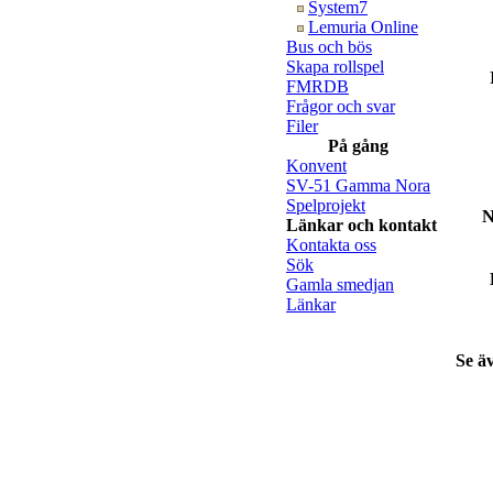
System7
Lemuria Online
Bus och bös
Skapa rollspel
FMRDB
Frågor och svar
Filer
På gång
Konvent
SV-51 Gamma Nora
Spelprojekt
N
Länkar och kontakt
Kontakta oss
Sök
Gamla smedjan
Länkar
Se ä