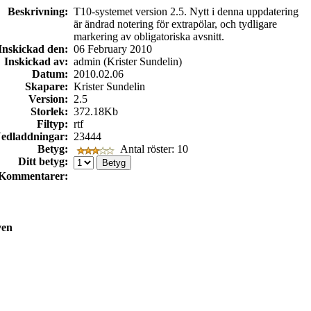
Beskrivning:
T10-systemet version 2.5. Nytt i denna uppdatering
är ändrad notering för extrapölar, och tydligare
markering av obligatoriska avsnitt.
Inskickad den:
06 February 2010
Inskickad av:
admin (Krister Sundelin)
Datum:
2010.02.06
Skapare:
Krister Sundelin
Version:
2.5
Storlek:
372.18Kb
Filtyp:
rtf
edladdningar:
23444
Betyg:
Antal röster: 10
Ditt betyg:
Kommentarer:
ven