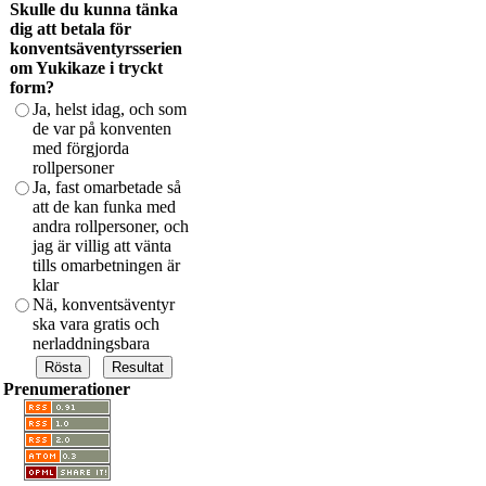
Skulle du kunna tänka
dig att betala för
konventsäventyrsserien
om Yukikaze i tryckt
form?
Ja, helst idag, och som
de var på konventen
med förgjorda
rollpersoner
Ja, fast omarbetade så
att de kan funka med
andra rollpersoner, och
jag är villig att vänta
tills omarbetningen är
klar
Nä, konventsäventyr
ska vara gratis och
nerladdningsbara
Prenumerationer