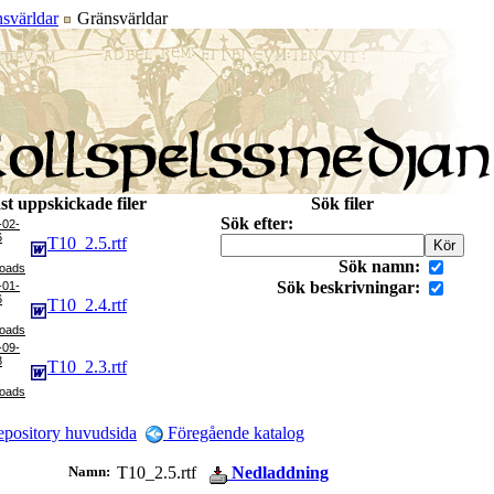
svärldar
Gränsvärldar
st uppskickade filer
Sök filer
Sök efter:
-02-
6
T10_2.5.rtf
Sök namn:
Sök beskrivningar:
-01-
6
T10_2.4.rtf
-09-
8
T10_2.3.rtf
pository huvudsida
Föregående katalog
Namn:
T10_2.5.rtf
Nedladdning