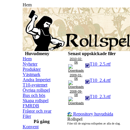
Hem
Huvudmeny
Senast uppskickade filer
Hem
2010-02-
06
Nyheter
T10_2.5.rtf
Produkter
Västmark
2009-01-
06
Andra Imperiet
T10_2.4.rtf
T10-systemet
Övriga rollspel
2008-09-
Bus och bös
08
T10_2.3.rtf
Skapa rollspel
FMRDB
Frågor och svar
Repository huvudsida
Filer
Rollspel
På gång
Filer till de utgivna rollspelen av alla de slag.
Konvent