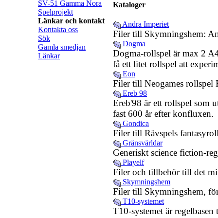
SV-51 Gamma Nora
Kataloger
Spelprojekt
Länkar och kontakt
Andra Imperiet
Kontakta oss
Filer till Skymningshem: An
Sök
Dogma
Gamla smedjan
Dogma-rollspel är max 2 A4-s
Länkar
få ett litet rollspel att expe
Eon
Filer till Neogames rollspel
Ereb 98
Ereb'98 är ett rollspel som u
fast 600 år efter konfluxen.
Gondica
Filer till Rävspels fantasyro
Gränsvärldar
Generiskt science fiction-re
Playelf
Filer och tillbehör till det m
Skymningshem
Filer till Skymningshem, för
T10-systemet
T10-systemet är regelbasen 