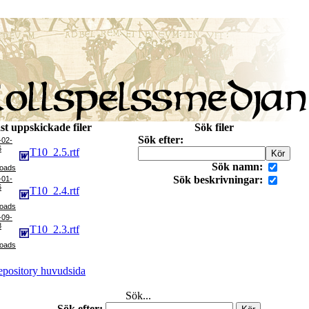
st uppskickade filer
Sök filer
Sök efter:
-02-
6
T10_2.5.rtf
Sök namn:
Sök beskrivningar:
-01-
6
T10_2.4.rtf
-09-
8
T10_2.3.rtf
pository huvudsida
Sök...
Sök efter: