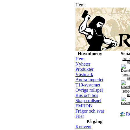
Hem
Huvudmeny
Sena
Hem
2010
0
Nyheter
Produkter
Västmark
2009
0
Andra Imperiet
T10-systemet
Övriga rollspel
2008
Bus och bös
0
Skapa rollspel
FMRDB
Frågor och svar
Re
Filer
På gång
Konvent