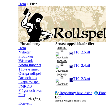
Hem
Filer
Huvudmeny
Senast uppskickade filer
Hem
2010-02-
06
Nyheter
T10_2.5.rtf
Produkter
Västmark
2009-01-
06
Andra Imperiet
T10_2.4.rtf
T10-systemet
Övriga rollspel
2008-09-
Bus och bös
08
T10_2.3.rtf
Skapa rollspel
FMRDB
Frågor och svar
Repository huvudsida
Före
Filer
Eon
På gång
Filer till Neogames rollspel Eon.
Konvent