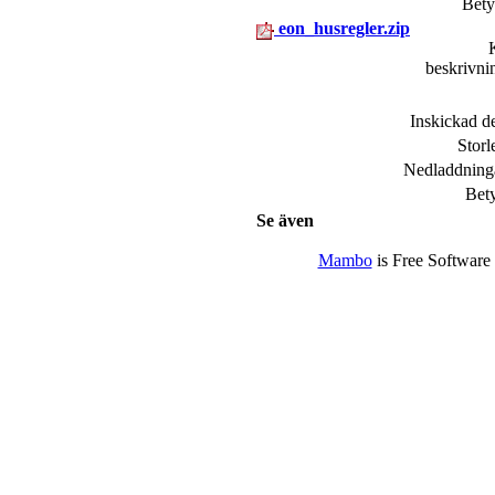
Bet
eon_husregler.zip
beskrivn
Inskickad 
Stor
Nedladdnin
Bet
Se även
Mambo
is Free Software