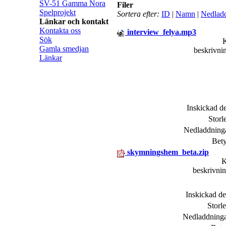
SV-51 Gamma Nora
Filer
Spelprojekt
Sortera efter:
ID
|
Namn
|
Nedlad
Länkar och kontakt
Kontakta oss
interview_felya.mp3
Sök
Gamla smedjan
beskrivn
Länkar
Inskickad 
Stor
Nedladdning
Bet
skymningshem_beta.zip
K
beskrivni
Inskickad d
Storl
Nedladdning