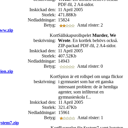
PDF-fil, 2 A4-sidor.
Inskickad den:
11 April 2005
Storlek:
471.88Kb
Nedladdningar:
15824
Betyg:
Antal röster: 2
ww.zip
Kort
Sällskapsrollspelet
Murder, We
beskrivning:
Wrote
. En kortlek behövs också.
ZIP-packad PDF-fil, 2 A4-sidor.
Inskickad den:
11 April 2005
Storlek:
407.52Kb
Nedladdningar:
14943
Betyg:
Antal röster: 0
ion.zip
Kort
Spion är ett rollspel om unga flickor
beskrivning:
i gymnasiet som har ett ganska
intressant problem: de är hemliga
agenter, som infiltrerat en
gymnasieskola f...
Inskickad den:
11 April 2005
Storlek:
321.47Kb
Nedladdningar:
15961
Betyg:
Antal röster: 1
stem7.zip
Kort
Basregler för System7 samt logotyp