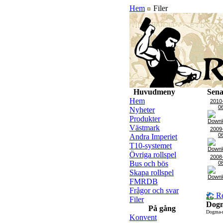
Hem
Filer
Huvudmeny
Sena
Hem
2010
0
Nyheter
Produkter
Västmark
2009
0
Andra Imperiet
T10-systemet
Övriga rollspel
2008
Bus och bös
0
Skapa rollspel
FMRDB
Frågor och svar
Re
Filer
Dog
På gång
Dogma-ro
Konvent