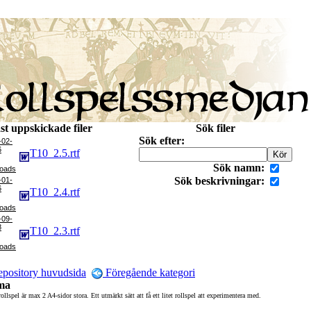
st uppskickade filer
Sök filer
Sök efter:
-02-
6
T10_2.5.rtf
Sök namn:
Sök beskrivningar:
-01-
6
T10_2.4.rtf
-09-
8
T10_2.3.rtf
pository huvudsida
Föregående kategori
ma
llspel är max 2 A4-sidor stora. Ett utmärkt sätt att få ett litet rollspel att experimentera med.