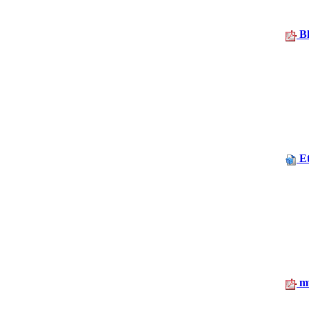
Bl
Et
m