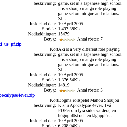
beskrivning:
game, set in a Japanese high school.
It is a shoujo manga role playing
game set on intrigue and relations.
ZI...
Inskickad den:
10 April 2005
Storlek:
1,493.38Kb
Nedladdningar:
15479
Betyg:
Antal röster: 7
i_us_pf.zip
Kort
Aki is a very different role playing
beskrivning:
game, set in a Japanese high school.
It is a shoujo manga role playing
game set on intrigue and relations.
ZI...
Inskickad den:
10 April 2005
Storlek:
1,376.54Kb
Nedladdningar:
14819
Betyg:
Antal röster: 3
ocalypse4ever.zip
Kort
Dogma-rollspelet Mahou Shoujou
beskrivning:
Kishu Apocalypse 4ever. Två
PDFer om fyra sidor vardera, en
högupplöst och en lågupplöst.
Inskickad den:
10 April 2005
Storlek:
6,208.04Kb