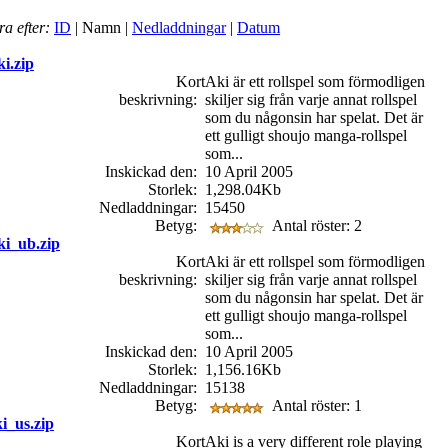
ra efter:
ID
| Namn |
Nedladdningar
|
Datum
i.zip
Kort
Aki är ett rollspel som förmodligen
beskrivning:
skiljer sig från varje annat rollspel
som du någonsin har spelat. Det är
ett gulligt shoujo manga-rollspel
som...
Inskickad den:
10 April 2005
Storlek:
1,298.04Kb
Nedladdningar:
15450
Betyg:
Antal röster: 2
i_ub.zip
Kort
Aki är ett rollspel som förmodligen
beskrivning:
skiljer sig från varje annat rollspel
som du någonsin har spelat. Det är
ett gulligt shoujo manga-rollspel
som...
Inskickad den:
10 April 2005
Storlek:
1,156.16Kb
Nedladdningar:
15138
Betyg:
Antal röster: 1
i_us.zip
Kort
Aki is a very different role playing