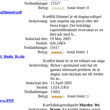
Nedladdningar:
15517
Betyg:
Antal röster: 0
aHimmel.pdf
Kort
Blå Himmel är ett dogma-rollspel
beskrivning:
som utspelar sig precis efter det
Stora kriget. Det bräckliga
vapenstilleståndet övervakas av en
liten kår med fr...
Inskickad den:
19 May 2005
Storlek:
426.24Kb
Nedladdningar:
11617
Betyg:
Antal röster: 1
t_himla_liv.zip
Kort
Ett himla liv är ett rollspel om unga
beskrivning:
flickor i gymnasiet som har ett
ganska intressant problem: de är
änglar, som skickats ner till Jorden
för at...
Inskickad den:
13 April 2005
Storlek:
1,024.11Kb
Nedladdningar:
15602
Betyg:
Antal röster: 1
ww.PDF
Kort
Sällskapsrollspelet
Murder, We
beskrivning:
Wrote
. En kortlek behövs också.