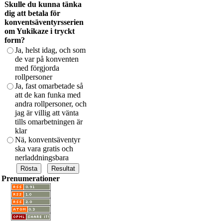
Skulle du kunna tänka
dig att betala för
konventsäventyrsserien
om Yukikaze i tryckt
form?
Ja, helst idag, och som
de var på konventen
med förgjorda
rollpersoner
Ja, fast omarbetade så
att de kan funka med
andra rollpersoner, och
jag är villig att vänta
tills omarbetningen är
klar
Nä, konventsäventyr
ska vara gratis och
nerladdningsbara
Prenumerationer