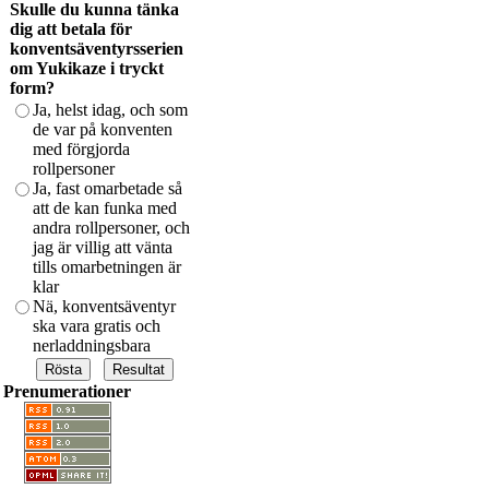
Skulle du kunna tänka
dig att betala för
konventsäventyrsserien
om Yukikaze i tryckt
form?
Ja, helst idag, och som
de var på konventen
med förgjorda
rollpersoner
Ja, fast omarbetade så
att de kan funka med
andra rollpersoner, och
jag är villig att vänta
tills omarbetningen är
klar
Nä, konventsäventyr
ska vara gratis och
nerladdningsbara
Prenumerationer