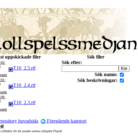
st uppskickade filer
Sök filer
Sök efter:
-02-
6
T10_2.5.rtf
Sök namn:
Sök beskrivningar:
-01-
6
T10_2.4.rtf
-09-
8
T10_2.3.rtf
pository huvudsida
Föregående kategori
lf
h tillbehör till det mindre seriösa rollspelet Playelf