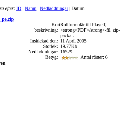
ra efter:
ID
|
Namn
|
Nedladdningar
| Datum
_pe.zip
Kort
Rollformulär till Playelf,
beskrivning:
<strong>PDF</strong>-fil, zip-
packat.
Inskickad den:
11 April 2005
Storlek:
19.77Kb
Nedladdningar:
16529
Betyg:
Antal röster: 6
ven