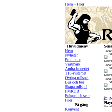
Hem
Filer
Huvudmeny
Sena
Hem
2010
0
Nyheter
Produkter
Västmark
2009
0
Andra Imperiet
T10-systemet
Övriga rollspel
2008
Bus och bös
0
Skapa rollspel
FMRDB
Frågor och svar
Re
Filer
Playe
På gång
Filer oc
Konvent