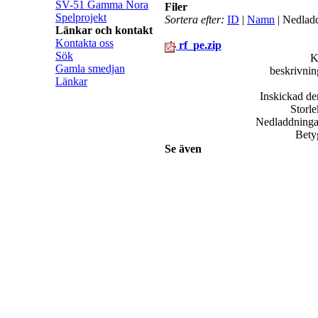
SV-51 Gamma Nora
Filer
Spelprojekt
Sortera efter:
ID
|
Namn
| Nedlad
Länkar och kontakt
Kontakta oss
rf_pe.zip
Sök
K
Gamla smedjan
beskrivni
Länkar
Inskickad d
Storl
Nedladdning
Bet
Se även