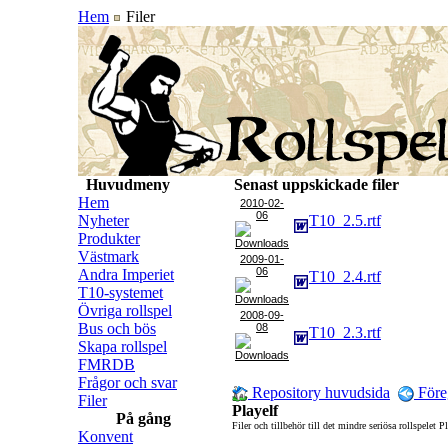
Hem
Filer
Huvudmeny
Senast uppskickade filer
Hem
2010-02-
06
Nyheter
T10_2.5.rtf
Produkter
Västmark
2009-01-
06
Andra Imperiet
T10_2.4.rtf
T10-systemet
Övriga rollspel
2008-09-
Bus och bös
08
T10_2.3.rtf
Skapa rollspel
FMRDB
Frågor och svar
Repository huvudsida
Före
Filer
Playelf
På gång
Filer och tillbehör till det mindre seriösa rollspelet P
Konvent