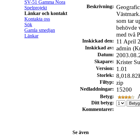
SV-51 Gamma Nora
Beskrivning:
Geografic
Spelprojekt
Länkar och kontakt
Västmark.
Kontakta oss
som tar u
Sök
behövde v
Gamla smedjan
med två P
Länkar
Inskickad den:
11 April 
Inskickad av:
admin (Kr
Datum:
2003.08.
Skapare:
Krister S
Version:
1.01
Storlek:
8,018.82
Filtyp:
zip
Nedladdningar:
15200
A
Betyg:
Ditt betyg:
Kommentarer:
Se även