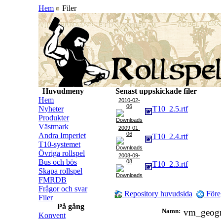
Hem
Filer
Huvudmeny
Senast uppskickade filer
Hem
2010-02-
06
Nyheter
T10_2.5.rtf
Produkter
Västmark
2009-01-
06
Andra Imperiet
T10_2.4.rtf
T10-systemet
Övriga rollspel
2008-09-
Bus och bös
08
T10_2.3.rtf
Skapa rollspel
FMRDB
Frågor och svar
Repository huvudsida
Före
Filer
På gång
Namn:
vm_geogr
Konvent