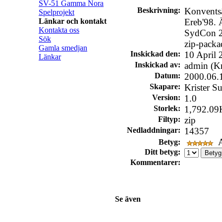
SV-51 Gamma Nora
Beskrivning:
Konventsä
Spelprojekt
Länkar och kontakt
Ereb'98. 
Kontakta oss
SydCon 2
Sök
zip-packa
Gamla smedjan
Inskickad den:
10 April 
Länkar
Inskickad av:
admin (Kr
Datum:
2000.06.
Skapare:
Krister S
Version:
1.0
Storlek:
1,792.09
Filtyp:
zip
Nedladdningar:
14357
A
Betyg:
Ditt betyg:
Kommentarer:
Se även