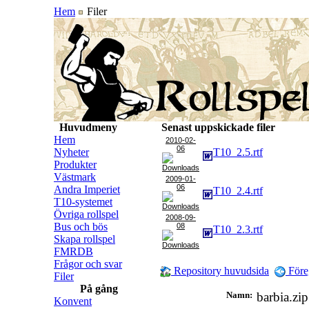
Hem
Filer
Huvudmeny
Senast uppskickade filer
Hem
2010-02-
06
Nyheter
T10_2.5.rtf
Produkter
Västmark
2009-01-
06
Andra Imperiet
T10_2.4.rtf
T10-systemet
Övriga rollspel
2008-09-
Bus och bös
08
T10_2.3.rtf
Skapa rollspel
FMRDB
Frågor och svar
Repository huvudsida
Före
Filer
På gång
Namn:
barbia.z
Konvent