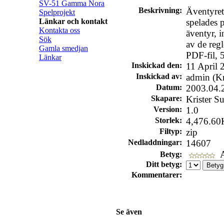
SV-51 Gamma Nora
Beskrivning:
Äventyre
Spelprojekt
Länkar och kontakt
spelades 
Kontakta oss
äventyr, 
Sök
av de reg
Gamla smedjan
PDF-fil, 5
Länkar
Inskickad den:
11 April 
Inskickad av:
admin (Kr
Datum:
2003.04.
Skapare:
Krister S
Version:
1.0
Storlek:
4,476.60
Filtyp:
zip
Nedladdningar:
14607
A
Betyg:
Ditt betyg:
Kommentarer:
Se även