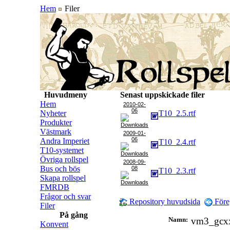
Hem
Filer
Huvudmeny
Senast uppskickade filer
Hem
2010-02-
06
Nyheter
T10_2.5.rtf
Produkter
Västmark
2009-01-
06
Andra Imperiet
T10_2.4.rtf
T10-systemet
Övriga rollspel
2008-09-
Bus och bös
08
T10_2.3.rtf
Skapa rollspel
FMRDB
Frågor och svar
Repository huvudsida
Före
Filer
På gång
Namn:
vm3_gcx
Konvent