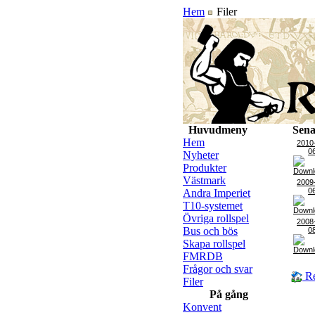
Hem
Filer
Huvudmeny
Sena
Hem
2010
0
Nyheter
Produkter
Västmark
2009
0
Andra Imperiet
T10-systemet
Övriga rollspel
2008
Bus och bös
0
Skapa rollspel
FMRDB
Frågor och svar
Re
Filer
På gång
Konvent