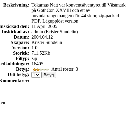
Beskrivning:
Tokarnas Natt var konventsäventyret till Västmark
på GothCon XXVIII och ett av
huvudarrangemangen där. 44 sidor, zip-packad
PDF. Lågupplöst version.
Inskickad den:
11 April 2005
Inskickad av:
admin (Krister Sundelin)
Datum:
2004.04.12
Skapare:
Krister Sundelin
Version:
1.0
Storlek:
711.52Kb
Filtyp:
zip
edladdningar:
16405
Betyg:
Antal röster: 3
Ditt betyg:
Kommentarer:
ven