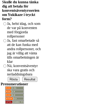
Skulle du kunna tänka
dig att betala för
konventsäventyrsserien
om Yukikaze i tryckt
form?
Ja, helst idag, och som
de var på konventen
med förgjorda
rollpersoner
Ja, fast omarbetade så
att de kan funka med
andra rollpersoner, och
jag är villig att vänta
tills omarbetningen är
klar
Nä, konventsäventyr
ska vara gratis och
nerladdningsbara
Prenumerationer