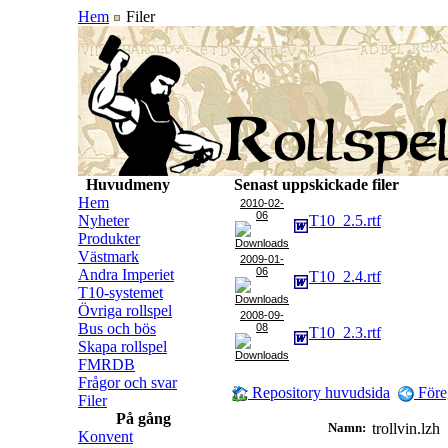
Hem
Filer
Huvudmeny
Senast uppskickade filer
Hem
2010-02-
06
Nyheter
T10_2.5.rtf
Produkter
Västmark
2009-01-
06
Andra Imperiet
T10_2.4.rtf
T10-systemet
Övriga rollspel
2008-09-
Bus och bös
08
T10_2.3.rtf
Skapa rollspel
FMRDB
Frågor och svar
Repository huvudsida
Före
Filer
På gång
Namn:
trollvin.lz
Konvent