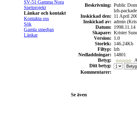
SV-51 Gamma Nora
Beskrivning:
Public Domai
Spelprojekt
lzh-packade 
Länkar och kontakt
Inskickad den:
11 April 20
Kontakta oss
Inskickad av:
admin (Kris
Sök
Datum:
1998.11.14
Gamla smedjan
Skapare:
Krister Sun
Länkar
Version:
1.0
Storlek:
146.24Kb
Filtyp:
lzh
Nedladdningar:
14801
Betyg:
A
Ditt betyg:
Kommentarer:
Se även