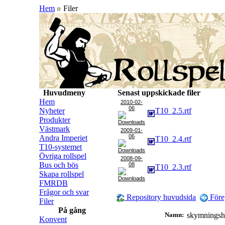
Hem
Filer
Huvudmeny
Senast uppskickade filer
Hem
2010-02-
06
Nyheter
T10_2.5.rtf
Produkter
Västmark
2009-01-
06
Andra Imperiet
T10_2.4.rtf
T10-systemet
Övriga rollspel
2008-09-
Bus och bös
08
T10_2.3.rtf
Skapa rollspel
FMRDB
Frågor och svar
Repository huvudsida
Före
Filer
På gång
Namn:
skymnings
Konvent