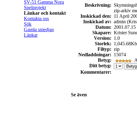
SV-51 Gamma Nora
Beskrivning:
Skymningshe
Spelprojekt
zip-arkiv m
Länkar och kontakt
Inskickad den:
11 April 20
Kontakta oss
Inskickad av:
admin (Kris
Sök
Datum:
2001.07.15
Gamla smedjan
Skapare:
Krister Sun
Länkar
Version:
1.0
Storlek:
1,045.68Kb
Filtyp:
zip
Nedladdningar:
15074
Betyg:
A
Ditt betyg:
Kommentarer:
Se även