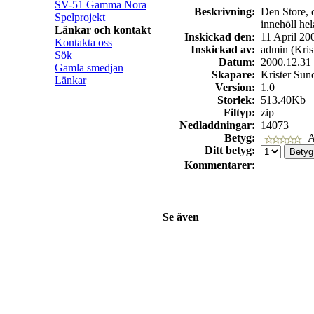
SV-51 Gamma Nora
Beskrivning:
Den Store, d
Spelprojekt
innehöll he
Länkar och kontakt
Inskickad den:
11 April 20
Kontakta oss
Inskickad av:
admin (Kris
Sök
Datum:
2000.12.31
Gamla smedjan
Skapare:
Krister Sun
Länkar
Version:
1.0
Storlek:
513.40Kb
Filtyp:
zip
Nedladdningar:
14073
Betyg:
A
Ditt betyg:
Kommentarer:
Se även