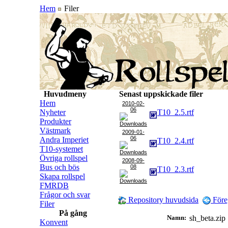
Hem
Filer
Huvudmeny
Senast uppskickade filer
Hem
2010-02-
06
Nyheter
T10_2.5.rtf
Produkter
Västmark
2009-01-
06
Andra Imperiet
T10_2.4.rtf
T10-systemet
Övriga rollspel
2008-09-
Bus och bös
08
T10_2.3.rtf
Skapa rollspel
FMRDB
Frågor och svar
Repository huvudsida
Före
Filer
På gång
Namn:
sh_beta.zi
Konvent