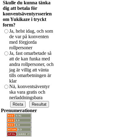
Skulle du kunna tänka
dig att betala för
konventsäventyrsserien
om Yukikaze i tryckt
form?
Ja, helst idag, och som
de var på konventen
med förgjorda
rollpersoner
Ja, fast omarbetade så
att de kan funka med
andra rollpersoner, och
jag är villig att vänta
tills omarbetningen är
klar
Nä, konventsäventyr
ska vara gratis och
nerladdningsbara
Prenumerationer