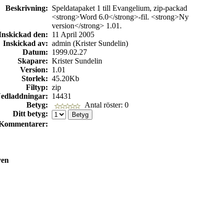
Beskrivning:
Speldatapaket 1 till Evangelium, zip-packad
<strong>Word 6.0</strong>-fil. <strong>Ny
version</strong> 1.01.
Inskickad den:
11 April 2005
Inskickad av:
admin (Krister Sundelin)
Datum:
1999.02.27
Skapare:
Krister Sundelin
Version:
1.01
Storlek:
45.20Kb
Filtyp:
zip
edladdningar:
14431
Betyg:
Antal röster: 0
Ditt betyg:
Kommentarer:
ven