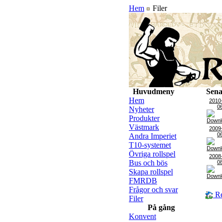
Hem
Filer
Huvudmeny
Sena
Hem
2010
0
Nyheter
Produkter
Västmark
2009
0
Andra Imperiet
T10-systemet
Övriga rollspel
2008
Bus och bös
0
Skapa rollspel
FMRDB
Frågor och svar
Re
Filer
På gång
Konvent