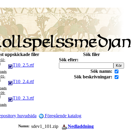
st uppskickade filer
Sök filer
Sök efter:
-02-
6
T10_2.5.rtf
Sök namn:
Sök beskrivningar:
-01-
6
T10_2.4.rtf
-09-
8
T10_2.3.rtf
pository huvudsida
Föregående katalog
Namn:
sdev1_101.zip
Nedladdning