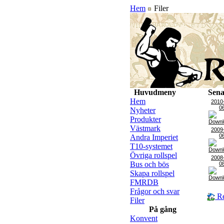
Hem
Filer
Huvudmeny
Sena
Hem
2010
0
Nyheter
Produkter
Västmark
2009
0
Andra Imperiet
T10-systemet
Övriga rollspel
2008
Bus och bös
0
Skapa rollspel
FMRDB
Frågor och svar
Re
Filer
På gång
Konvent