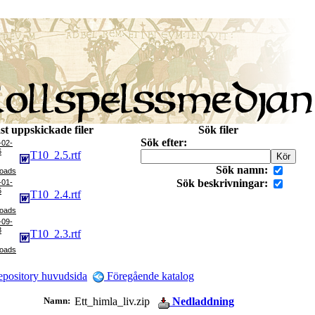
st uppskickade filer
Sök filer
Sök efter:
-02-
6
T10_2.5.rtf
Sök namn:
Sök beskrivningar:
-01-
6
T10_2.4.rtf
-09-
8
T10_2.3.rtf
pository huvudsida
Föregående katalog
Namn:
Ett_himla_liv.zip
Nedladdning