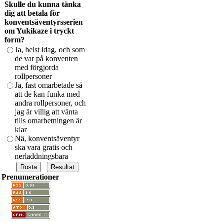
Skulle du kunna tänka
dig att betala för
konventsäventyrsserien
om Yukikaze i tryckt
form?
Ja, helst idag, och som
de var på konventen
med förgjorda
rollpersoner
Ja, fast omarbetade så
att de kan funka med
andra rollpersoner, och
jag är villig att vänta
tills omarbetningen är
klar
Nä, konventsäventyr
ska vara gratis och
nerladdningsbara
Prenumerationer