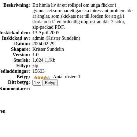
Beskrivning:
Ett himla liv är ett rollspel om unga flickor i
gymnasiet som har ett ganska intressant problem: de
är änglar, som skickats ner till Jorden för att gå i
skola och få en ordentlig uppfostran där. 2 sidor,
zip-packad PDF.
Inskickad den:
13 April 2005
Inskickad av:
admin (Krister Sundelin)
Datum:
2004.02.29
Skapare:
Krister Sundelin
Version:
1.0
Storlek:
1,024.11Kb
Filtyp:
zip
edladdningar:
15603
Betyg:
Antal röster: 1
Ditt betyg:
Kommentarer:
ven