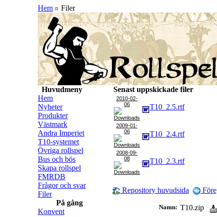
Hem
Filer
Huvudmeny
Senast uppskickade filer
Hem
2010-02-
06
Nyheter
T10_2.5.rtf
Produkter
Västmark
2009-01-
06
Andra Imperiet
T10_2.4.rtf
T10-systemet
Övriga rollspel
2008-09-
Bus och bös
08
T10_2.3.rtf
Skapa rollspel
FMRDB
Frågor och svar
Repository huvudsida
Före
Filer
På gång
Namn:
T10.zip
Konvent