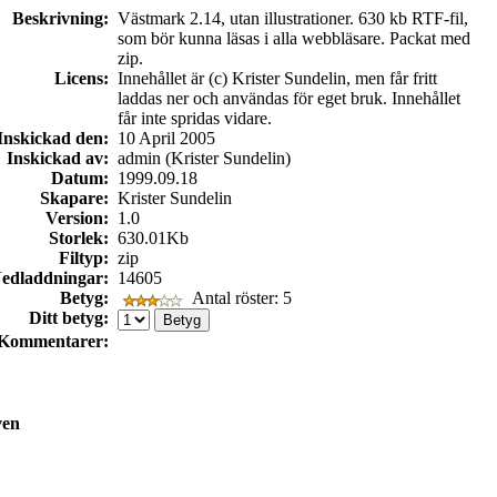
Beskrivning:
Västmark 2.14, utan illustrationer. 630 kb RTF-fil,
som bör kunna läsas i alla webbläsare. Packat med
zip.
Licens:
Innehållet är (c) Krister Sundelin, men får fritt
laddas ner och användas för eget bruk. Innehållet
får inte spridas vidare.
Inskickad den:
10 April 2005
Inskickad av:
admin (Krister Sundelin)
Datum:
1999.09.18
Skapare:
Krister Sundelin
Version:
1.0
Storlek:
630.01Kb
Filtyp:
zip
edladdningar:
14605
Betyg:
Antal röster: 5
Ditt betyg:
Kommentarer:
ven