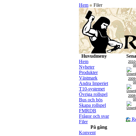
Hem
Filer
Huvudmeny
Sena
Hem
2010
0
Nyheter
Produkter
Västmark
2009
0
Andra Imperiet
T10-systemet
Övriga rollspel
2008
Bus och bös
0
Skapa rollspel
FMRDB
Frågor och svar
Re
Filer
På gång
Konvent