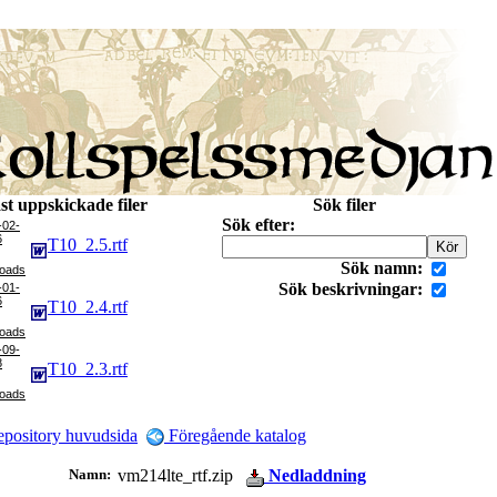
st uppskickade filer
Sök filer
Sök efter:
-02-
6
T10_2.5.rtf
Sök namn:
Sök beskrivningar:
-01-
6
T10_2.4.rtf
-09-
8
T10_2.3.rtf
pository huvudsida
Föregående katalog
Namn:
vm214lte_rtf.zip
Nedladdning