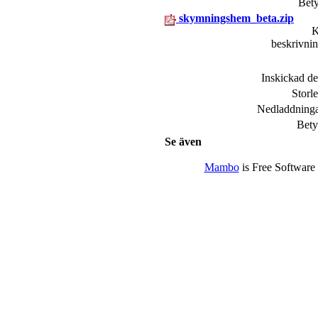
Bet
skymningshem_beta.zip
K
beskrivni
Inskickad d
Storl
Nedladdning
Bet
Se även
Mambo
is Free Software