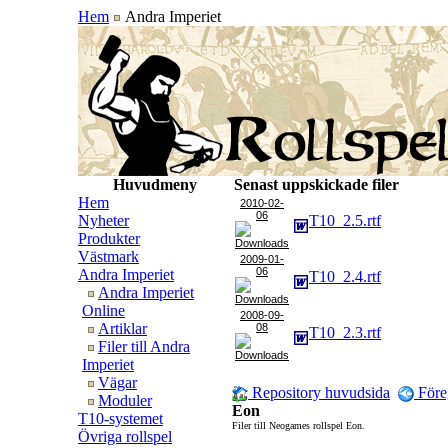
Hem
Andra Imperiet
Huvudmeny
Senast uppskickade filer
Hem
2010-02-
06
Nyheter
T10_2.5.rtf
Produkter
Västmark
2009-01-
06
Andra Imperiet
T10_2.4.rtf
Andra Imperiet
Online
2008-09-
Artiklar
08
T10_2.3.rtf
Filer till Andra
Imperiet
Vägar
Repository huvudsida
Före
Moduler
Eon
T10-systemet
Filer till Neogames rollspel Eon.
Övriga rollspel