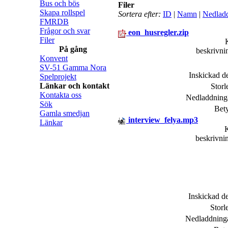
Bus och bös
Filer
Skapa rollspel
Sortera efter:
ID
|
Namn
|
Nedlad
FMRDB
Frågor och svar
eon_husregler.zip
Filer
På gång
beskrivn
Konvent
SV-51 Gamma Nora
Inskickad 
Spelprojekt
Länkar och kontakt
Stor
Kontakta oss
Nedladdnin
Sök
Bet
Gamla smedjan
interview_felya.mp3
Länkar
beskrivn
Inskickad 
Stor
Nedladdning