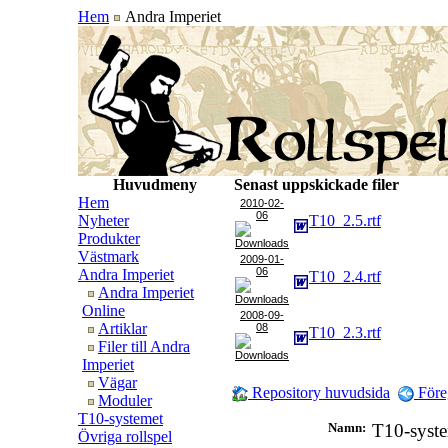
Hem
Andra Imperiet
Huvudmeny
Senast uppskickade filer
Hem
2010-02-
06
Nyheter
T10_2.5.rtf
Produkter
Västmark
2009-01-
06
Andra Imperiet
T10_2.4.rtf
Andra Imperiet
Online
2008-09-
Artiklar
08
T10_2.3.rtf
Filer till Andra
Imperiet
Vägar
Repository huvudsida
Före
Moduler
T10-systemet
Namn:
T10-syst
Övriga rollspel