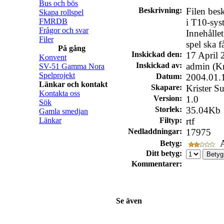
Bus och bös
Beskrivning:
Filen bes
Skapa rollspel
FMRDB
i T10-sys
Frågor och svar
Innehållet 
Filer
spel ska 
På gång
Inskickad den:
17 April 
Konvent
Inskickad av:
admin (Kr
SV-51 Gamma Nora
Spelprojekt
Datum:
2004.01.
Länkar och kontakt
Skapare:
Krister S
Kontakta oss
Version:
1.0
Sök
Storlek:
35.04Kb
Gamla smedjan
Länkar
Filtyp:
rtf
Nedladdningar:
17975
A
Betyg:
Ditt betyg:
Kommentarer:
Se även