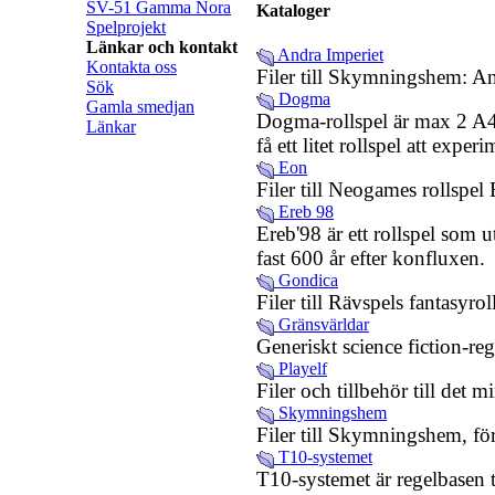
SV-51 Gamma Nora
Kataloger
Spelprojekt
Länkar och kontakt
Andra Imperiet
Kontakta oss
Filer till Skymningshem: An
Sök
Dogma
Gamla smedjan
Dogma-rollspel är max 2 A4-s
Länkar
få ett litet rollspel att expe
Eon
Filer till Neogames rollspel
Ereb 98
Ereb'98 är ett rollspel som u
fast 600 år efter konfluxen.
Gondica
Filer till Rävspels fantasyro
Gränsvärldar
Generiskt science fiction-re
Playelf
Filer och tillbehör till det m
Skymningshem
Filer till Skymningshem, för
T10-systemet
T10-systemet är regelbasen 