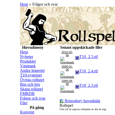
Hem
Frågor och svar
Huvudmeny
Senast uppskickade filer
Hem
2010-02-
06
Nyheter
T10_2.5.rtf
Produkter
Västmark
2009-01-
06
Andra Imperiet
T10_2.4.rtf
T10-systemet
Övriga rollspel
2008-09-
Bus och bös
08
T10_2.3.rtf
Skapa rollspel
FMRDB
Frågor och svar
Repository huvudsida
Filer
Rollspel
På gång
Filer till de utgivna rollspelen av alla de slag.
Konvent