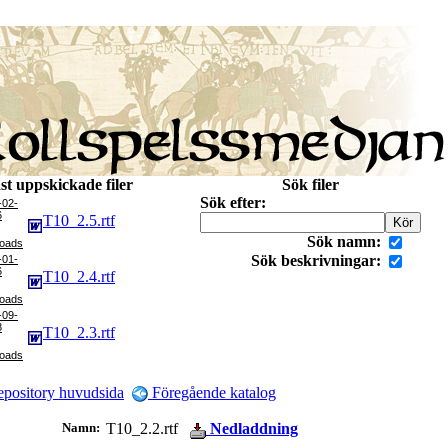
st uppskickade filer
Sök filer
Sök efter:
-02-
6
T10_2.5.rtf
Sök namn:
Sök beskrivningar:
-01-
6
T10_2.4.rtf
-09-
8
T10_2.3.rtf
pository huvudsida
Föregående katalog
Namn:
T10_2.2.rtf
Nedladdning