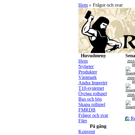
Hem
Frågor och svar
Huvudmeny
Sena
Hem
2010
0
Nyheter
Produkter
Västmark
2009
0
Andra Imperiet
T10-systemet
Övriga rollspel
2008
Bus och bös
0
Skapa rollspel
FMRDB
Frågor och svar
Re
Filer
På gång
Konvent