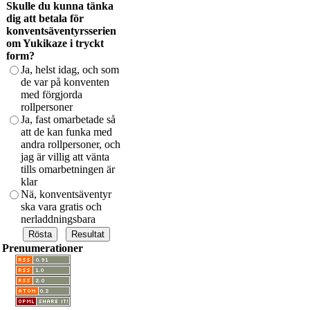
Skulle du kunna tänka
dig att betala för
konventsäventyrsserien
om Yukikaze i tryckt
form?
Ja, helst idag, och som
de var på konventen
med förgjorda
rollpersoner
Ja, fast omarbetade så
att de kan funka med
andra rollpersoner, och
jag är villig att vänta
tills omarbetningen är
klar
Nä, konventsäventyr
ska vara gratis och
nerladdningsbara
Prenumerationer