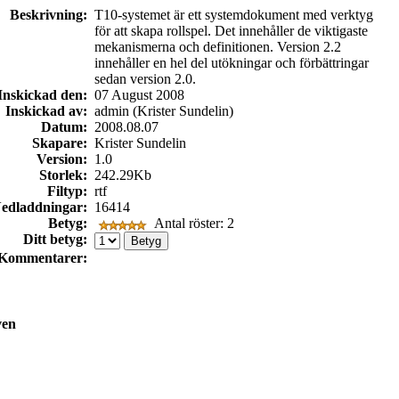
Beskrivning:
T10-systemet är ett systemdokument med verktyg
för att skapa rollspel. Det innehåller de viktigaste
mekanismerna och definitionen. Version 2.2
innehåller en hel del utökningar och förbättringar
sedan version 2.0.
Inskickad den:
07 August 2008
Inskickad av:
admin (Krister Sundelin)
Datum:
2008.08.07
Skapare:
Krister Sundelin
Version:
1.0
Storlek:
242.29Kb
Filtyp:
rtf
edladdningar:
16414
Betyg:
Antal röster: 2
Ditt betyg:
Kommentarer:
ven