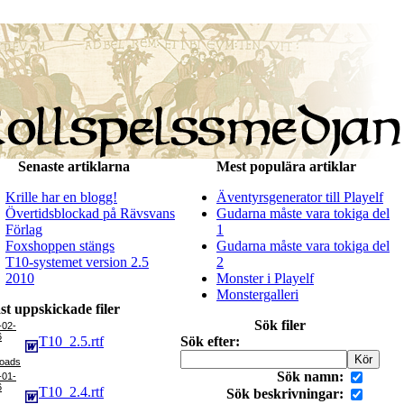
Senaste artiklarna
Mest populära artiklar
Krille har en blogg!
Äventyrsgenerator till Playelf
Övertidsblockad på Rävsvans
Gudarna måste vara tokiga del
Förlag
1
Foxshoppen stängs
Gudarna måste vara tokiga del
T10-systemet version 2.5
2
2010
Monster i Playelf
Monstergalleri
st uppskickade filer
Sök filer
-02-
6
T10_2.5.rtf
Sök efter:
Sök namn:
-01-
6
T10_2.4.rtf
Sök beskrivningar: