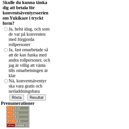
Skulle du kunna tänka
dig att betala för
konventsäventyrsserien
om Yukikaze i tryckt
form?
Ja, helst idag, och som
de var på konventen
med förgjorda
rollpersoner
Ja, fast omarbetade så
att de kan funka med
andra rollpersoner, och
jag är villig att vänta
tills omarbetningen är
klar
Nä, konventsäventyr
ska vara gratis och
nerladdningsbara
Prenumerationer