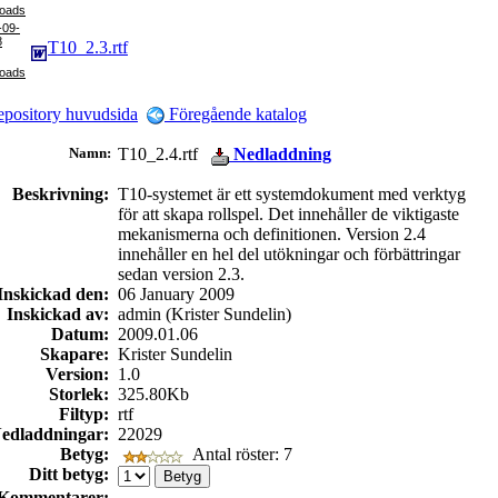
-09-
8
T10_2.3.rtf
pository huvudsida
Föregående katalog
Namn:
T10_2.4.rtf
Nedladdning
Beskrivning:
T10-systemet är ett systemdokument med verktyg
för att skapa rollspel. Det innehåller de viktigaste
mekanismerna och definitionen. Version 2.4
innehåller en hel del utökningar och förbättringar
sedan version 2.3.
Inskickad den:
06 January 2009
Inskickad av:
admin (Krister Sundelin)
Datum:
2009.01.06
Skapare:
Krister Sundelin
Version:
1.0
Storlek:
325.80Kb
Filtyp:
rtf
edladdningar:
22029
Betyg:
Antal röster: 7
Ditt betyg:
Kommentarer: