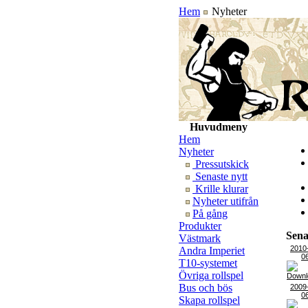
Hem
Nyheter
Huvudmeny
Hem
Nyheter
Pressutskick
Senaste nytt
Krille klurar
Nyheter utifrån
På gång
Produkter
Sena
Västmark
2010
Andra Imperiet
0
T10-systemet
Övriga rollspel
Bus och bös
2009
0
Skapa rollspel