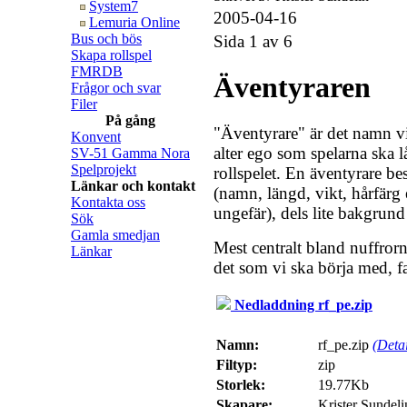
System7
2005-04-16
Lemuria Online
Bus och bös
Sida 1 av 6
Skapa rollspel
FMRDB
Äventyraren
Frågor och svar
Filer
På gång
"Äventyrare" är det namn vi 
Konvent
alter ego som spelarna ska lå
SV-51 Gamma Nora
Spelprojekt
rollspelet. En äventyrare bes
Länkar och kontakt
(namn, längd, vikt, hårfärg et
Kontakta oss
ungefär), dels lite bakgrun
Sök
Gamla smedjan
Mest centralt bland nuffror
Länkar
det som vi ska börja med, fas
Nedladdning rf_pe.zip
Namn:
rf_pe.zip
(Detai
Filtyp:
zip
Storlek:
19.77Kb
Skapare:
Krister Sundeli