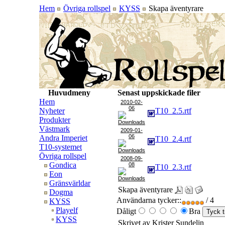
Hem
Övriga rollspel
KYSS
Skapa äventyrare
Huvudmeny
Senast uppskickade filer
Hem
2010-02-
06
Nyheter
T10_2.5.rtf
Produkter
Västmark
2009-01-
06
Andra Imperiet
T10_2.4.rtf
T10-systemet
Övriga rollspel
2008-09-
Gondica
08
T10_2.3.rtf
Eon
Gränsvärldar
Skapa äventyrare
Dogma
Användarna tycker::
/ 4
KYSS
Playelf
Dåligt
Bra
KYSS
Skrivet av Krister Sundelin