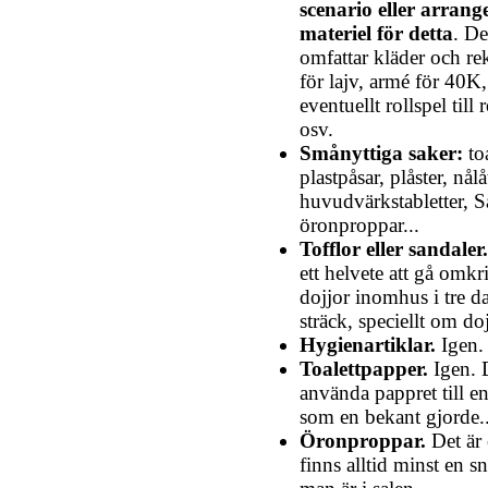
scenario eller arran
materiel för detta
. De
omfattar kläder och rek
för lajv, armé för 40K,
eventuellt rollspel till r
osv.
Smånyttiga saker:
to
plastpåsar, plåster, nålå
huvudvärkstabletter, S
öronproppar...
Tofflor eller sandaler.
ett helvete att gå omkr
dojjor inomhus i tre da
sträck, speciellt om do
Hygienartiklar.
Igen.
Toalettpapper.
Igen. 
använda pappret till 
som en bekant gjorde..
Öronproppar.
Det är 
finns alltid minst en sn