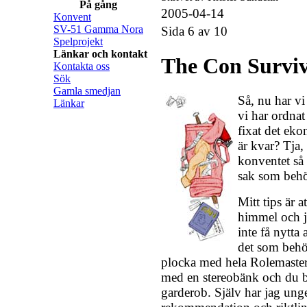
På gång
2005-04-14
Konvent
SV-51 Gamma Nora
Sida 6 av 10
Spelprojekt
Länkar och kontakt
The Con Surviv
Kontakta oss
Sök
Gamla smedjan
Så, nu har vi
Länkar
vi har ordnat 
fixat det ek
är kvar? Tja,
konventet så 
sak som behö
Mitt tips är a
himmel och 
inte få nytta
det som behö
plocka med hela Rolemaster
med en stereobänk och du b
garderob. Själv har jag ung