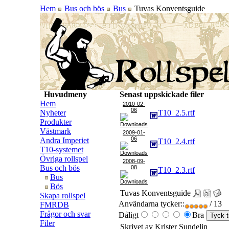
Hem
Bus och bös
Bus
Tuvas Konventsguide
Huvudmeny
Senast uppskickade filer
Hem
2010-02-
06
Nyheter
T10_2.5.rtf
Produkter
Västmark
2009-01-
06
Andra Imperiet
T10_2.4.rtf
T10-systemet
Övriga rollspel
2008-09-
Bus och bös
08
T10_2.3.rtf
Bus
Bös
Tuvas Konventsguide
Skapa rollspel
Användarna tycker::
/ 13
FMRDB
Frågor och svar
Dåligt
Bra
Filer
Skrivet av Krister Sundelin