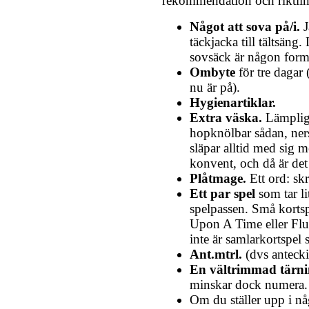
rekommendation och riktlin
Något att sova på/i.
J
täckjacka till tältsäng
sovsäck är någon form
Ombyte
för tre dagar
nu är på).
Hygienartiklar.
Extra väska.
Lämplige
hopknölbar sådan, ne
släpar alltid med sig me
konvent, och då är det 
Plåtmage.
Ett ord: sk
Ett par spel
som tar li
spelpassen. Små korts
Upon A Time eller Flux
inte är samlarkortspel s
Ant.mtrl.
(dvs antecki
En vältrimmad tärni
minskar dock numera.
Om du ställer upp i nå