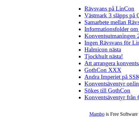
Rävsvans på LinCon
Västmark 3 släpps på
Samarbete mellan Räv
Informationsfolder om
Konventsutmaningen 
Ingen Rävsvans för L
Halmicon nästa
Tjockhult nästa!
Att arrangera konvents
GothCon XXX
Andra Imperiet på SS
Konventsäventyr onlin
Sökes till GothCon
Konventsäventyr frå
Mambo
is Free Software