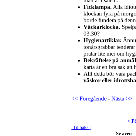
man är i salen...
Ficklampa.
Alla idiot
klockan fyra på morgo
borde fundera på denna
Väckarklocka.
Spelpa
03.30?
Hygienartiklar.
Ännu 
tonårsgrabbar tenderar 
pratar lite mer om hygi
Bekräftelse på anmä
karta är en bra sak att 
Allt detta bör vara pac
väskor eller idrottsb
<< Föregående
-
Nästa >>
< F
[ Tillbaka ]
Se även