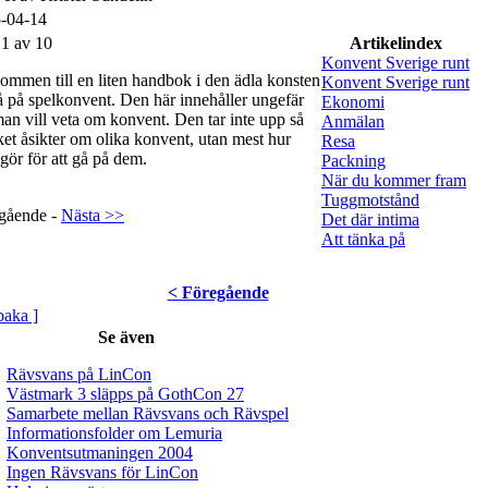
-04-14
 1 av 10
Artikelindex
Konvent Sverige runt
ommen till en liten handbok i den ädla konsten
Konvent Sverige runt
gå på spelkonvent. Den här innehåller ungefär
Ekonomi
man vill veta om konvent. Den tar inte upp så
Anmälan
et åsikter om olika konvent, utan mest hur
Resa
gör för att gå på dem.
Packning
När du kommer fram
Tuggmotstånd
gående -
Nästa >>
Det där intima
Att tänka på
< Föregående
lbaka ]
Se även
Rävsvans på LinCon
Västmark 3 släpps på GothCon 27
Samarbete mellan Rävsvans och Rävspel
Informationsfolder om Lemuria
Konventsutmaningen 2004
Ingen Rävsvans för LinCon