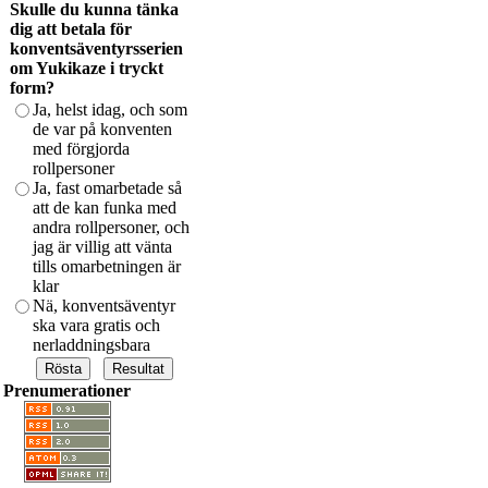
Skulle du kunna tänka
dig att betala för
konventsäventyrsserien
om Yukikaze i tryckt
form?
Ja, helst idag, och som
de var på konventen
med förgjorda
rollpersoner
Ja, fast omarbetade så
att de kan funka med
andra rollpersoner, och
jag är villig att vänta
tills omarbetningen är
klar
Nä, konventsäventyr
ska vara gratis och
nerladdningsbara
Prenumerationer