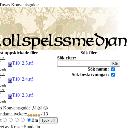
Tuvas Konventsguide
st uppskickade filer
Sök filer
Sök efter:
-02-
6
T10_2.5.rtf
Sök namn:
Sök beskrivningar:
-01-
6
T10_2.4.rtf
-09-
8
T10_2.3.rtf
s Konventsguide
darna tycker::
/ 13
t
Bra
vet av Krister Sundelin