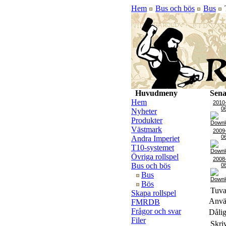
Hem
Bus och bös
Bus
Huvudmeny
Sena
Hem
2010
0
Nyheter
Produkter
Västmark
2009
0
Andra Imperiet
T10-systemet
Övriga rollspel
2008
Bus och bös
0
Bus
Bös
Tuva
Skapa rollspel
Använ
FMRDB
Frågor och svar
Dålig
Filer
Skri