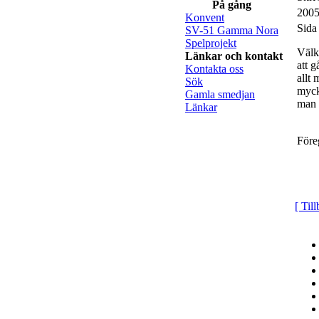
På gång
2005
Konvent
Sida
SV-51 Gamma Nora
Spelprojekt
Välk
Länkar och kontakt
att 
Kontakta oss
allt 
Sök
myck
Gamla smedjan
man 
Länkar
Före
[ Til