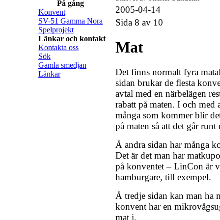
På gång
2005-04-14
Konvent
SV-51 Gamma Nora
Sida 8 av 10
Spelprojekt
Länkar och kontakt
Mat
Kontakta oss
Sök
Gamla smedjan
Det finns normalt fyra matal
Länkar
sidan brukar de flesta konve
avtal med en närbelägen re
rabatt på maten. I och med at
många som kommer blir de
på maten så att det går runt 
Å andra sidan har många k
Det är det man har matkupong
på konventet – LinCon är vä
hamburgare, till exempel.
Å tredje sidan kan man ha m
konvent har en mikrovågs
mat i.