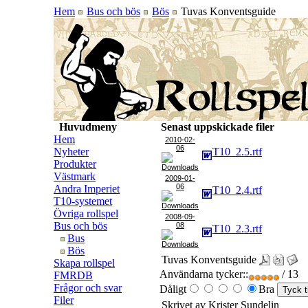
Hem
Bus och bös
Bös
Tuvas Konventsguide
Huvudmeny
Senast uppskickade filer
Hem
2010-02-
06
Nyheter
T10_2.5.rtf
Produkter
Västmark
2009-01-
06
Andra Imperiet
T10_2.4.rtf
T10-systemet
Övriga rollspel
2008-09-
Bus och bös
08
T10_2.3.rtf
Bus
Bös
Tuvas Konventsguide
Skapa rollspel
Användarna tycker::
/ 13
FMRDB
Frågor och svar
Dåligt
Bra
Filer
Skrivet av Krister Sundelin