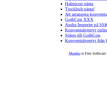
Halmicon nästa
Tjockhult nästa!
Att arrangera konvents
GothCon XXX
Andra Imperiet på SS
Konventsäventyr onlin
Sökes till GothCon
Konventsäventyr frå
Mambo
is Free Software