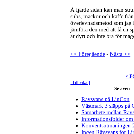
Å fjärde sidan kan man stru
subs, mackor och kaffe från 
överlevnadsmetod som jag 
jämföra den med att få en s
är dyrt och inte bra för mag
<< Föregående
-
Nästa >>
< F
[ Tillbaka ]
Se även
Rävsvans på LinCon
Västmark 3 släpps på
Samarbete mellan Räv
Informationsfolder om
Konventsutmaningen 
Ingen Rävsvans för L