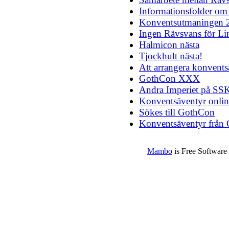
Informationsfolder om
Konventsutmaningen 
Ingen Rävsvans för L
Halmicon nästa
Tjockhult nästa!
Att arrangera konvents
GothCon XXX
Andra Imperiet på SS
Konventsäventyr onlin
Sökes till GothCon
Konventsäventyr frå
Mambo
is Free Software