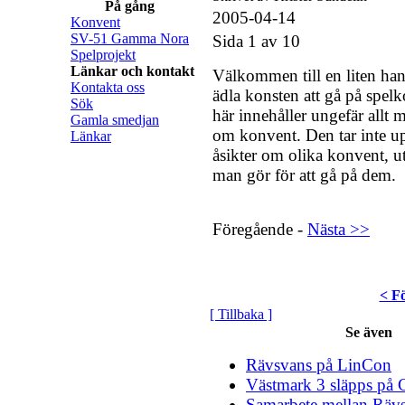
På gång
2005-04-14
Konvent
SV-51 Gamma Nora
Sida 1 av 10
Spelprojekt
Länkar och kontakt
Välkommen till en liten ha
Kontakta oss
ädla konsten att gå på spel
Sök
här innehåller ungefär allt m
Gamla smedjan
om konvent. Den tar inte u
Länkar
åsikter om olika konvent, u
man gör för att gå på dem.
Föregående -
Nästa >>
< F
[ Tillbaka ]
Se även
Rävsvans på LinCon
Västmark 3 släpps på
Samarbete mellan Räv