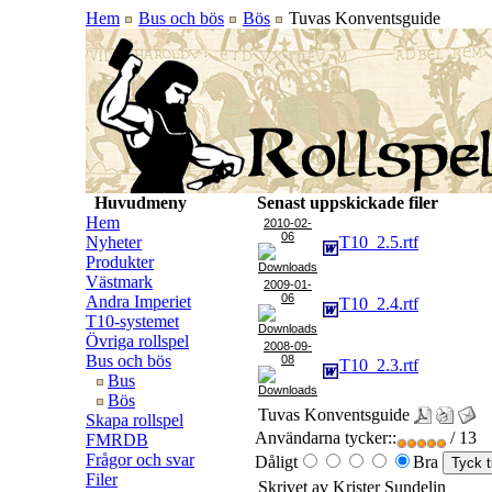
Hem
Bus och bös
Bös
Tuvas Konventsguide
Huvudmeny
Senast uppskickade filer
Hem
2010-02-
06
Nyheter
T10_2.5.rtf
Produkter
Västmark
2009-01-
06
Andra Imperiet
T10_2.4.rtf
T10-systemet
Övriga rollspel
2008-09-
Bus och bös
08
T10_2.3.rtf
Bus
Bös
Tuvas Konventsguide
Skapa rollspel
Användarna tycker::
/ 13
FMRDB
Frågor och svar
Dåligt
Bra
Filer
Skrivet av Krister Sundelin