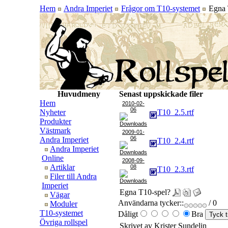
Hem
Andra Imperiet
Frågor om T10-systemet
Egna 
Huvudmeny
Senast uppskickade filer
Hem
2010-02-
06
Nyheter
T10_2.5.rtf
Produkter
Västmark
2009-01-
06
Andra Imperiet
T10_2.4.rtf
Andra Imperiet
Online
2008-09-
Artiklar
08
T10_2.3.rtf
Filer till Andra
Imperiet
Egna T10-spel?
Vägar
Användarna tycker::
/ 0
Moduler
T10-systemet
Dåligt
Bra
Övriga rollspel
Skrivet av Krister Sundelin