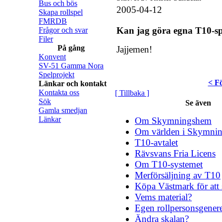
Bus och bös
2005-04-12
Skapa rollspel
FMRDB
Kan jag göra egna T10-sp
Frågor och svar
Filer
På gång
Jajjemen!
Konvent
SV-51 Gamma Nora
Spelprojekt
< F
Länkar och kontakt
Kontakta oss
[ Tillbaka ]
Sök
Se även
Gamla smedjan
Länkar
Om Skymningshem
Om världen i Skymni
T10-avtalet
Rävsvans Fria Licens
Om T10-systemet
Merförsäljning av T10
Köpa Västmark för att
Vems material?
Egen rollpersonsgener
Ändra skalan?