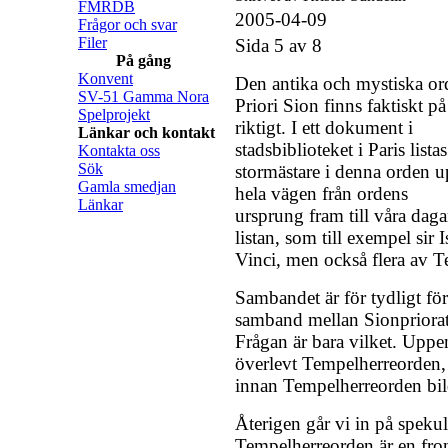
FMRDB
2005-04-09
Frågor och svar
Filer
Sida 5 av 8
På gång
Konvent
Den antika och mystiska or
SV-51 Gamma Nora
Priori Sion finns faktiskt på
Spelprojekt
riktigt. I ett dokument i
Länkar och kontakt
stadsbiblioteket i Paris listas
Kontakta oss
Sök
stormästare i denna orden u
Gamla smedjan
hela vägen från ordens
Länkar
ursprung fram till våra dag
listan, som till exempel si
Vinci, men också flera av T
Sambandet är för tydligt för
samband mellan Sionpriora
Frågan är bara vilket. Uppe
överlevt Tempelherreorden,
innan Tempelherreorden bil
Återigen går vi in på spekula
Tempelherreorden är en fron