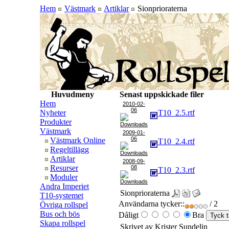
Hem
Västmark
Artiklar
Sionprioraterna
Huvudmeny
Senast uppskickade filer
Hem
2010-02-
06
Nyheter
T10_2.5.rtf
Produkter
Västmark
2009-01-
06
Västmark Online
T10_2.4.rtf
Regeltillägg
Artiklar
2008-09-
Resurser
08
T10_2.3.rtf
Moduler
Andra Imperiet
Sionprioraterna
T10-systemet
Användarna tycker::
/ 2
Övriga rollspel
Bus och bös
Dåligt
Bra
Skapa rollspel
Skrivet av Krister Sundelin