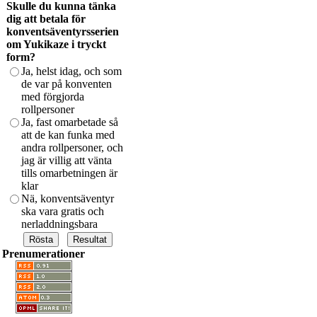
Skulle du kunna tänka
dig att betala för
konventsäventyrsserien
om Yukikaze i tryckt
form?
Ja, helst idag, och som
de var på konventen
med förgjorda
rollpersoner
Ja, fast omarbetade så
att de kan funka med
andra rollpersoner, och
jag är villig att vänta
tills omarbetningen är
klar
Nä, konventsäventyr
ska vara gratis och
nerladdningsbara
Prenumerationer