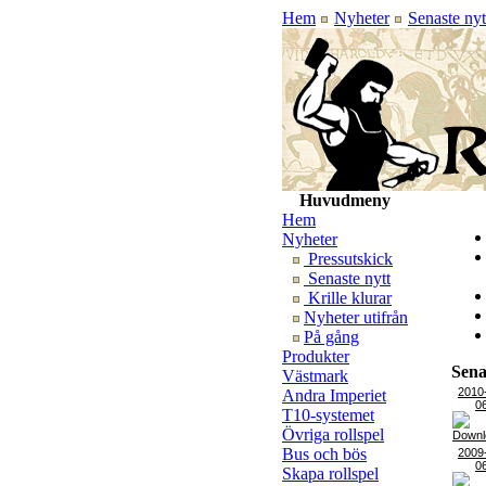
Hem
Nyheter
Senaste nyt
Huvudmeny
Hem
Nyheter
Pressutskick
Senaste nytt
Krille klurar
Nyheter utifrån
På gång
Produkter
Sena
Västmark
2010
Andra Imperiet
0
T10-systemet
Övriga rollspel
Bus och bös
2009
0
Skapa rollspel