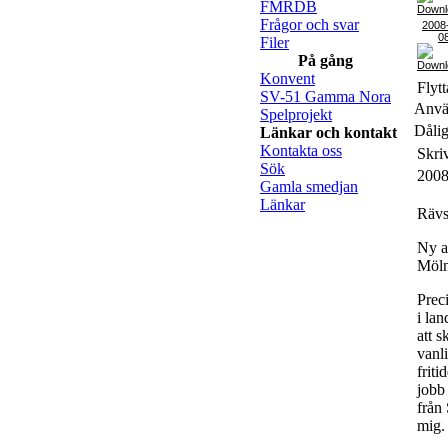
FMRDB
Frågor och svar
2008
0
Filer
På gång
Konvent
Flytt
SV-51 Gamma Nora
Använ
Spelprojekt
Dålig
Länkar och kontakt
Kontakta oss
Skri
Sök
2008
Gamla smedjan
Länkar
Rävs
Ny a
Möln
Prec
i lan
att s
vanl
friti
jobb 
från
mig.