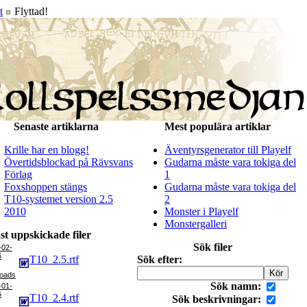
t
Flyttad!
Senaste artiklarna
Mest populära artiklar
Krille har en blogg!
Äventyrsgenerator till Playelf
Övertidsblockad på Rävsvans
Gudarna måste vara tokiga del
Förlag
1
Foxshoppen stängs
Gudarna måste vara tokiga del
T10-systemet version 2.5
2
2010
Monster i Playelf
Monstergalleri
st uppskickade filer
Sök filer
-02-
6
T10_2.5.rtf
Sök efter:
Sök namn:
-01-
6
T10_2.4.rtf
Sök beskrivningar: