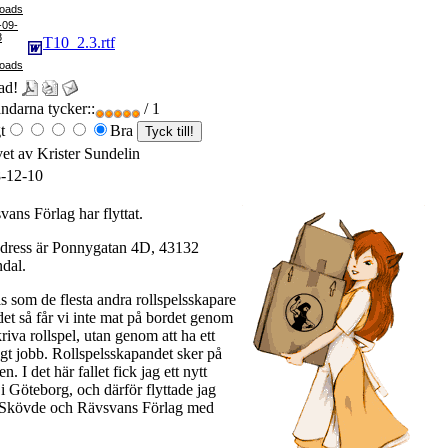
-09-
8
T10_2.3.rtf
ad!
darna tycker::
/ 1
t
Bra
vet av Krister Sundelin
-12-10
vans Förlag har flyttat.
dress är Ponnygatan 4D, 43132
dal.
is som de flesta andra rollspelsskapare
det så får vi inte mat på bordet genom
kriva rollspel, utan genom att ha ett
igt jobb. Rollspelsskapandet sker på
den. I det här fallet fick jag ett nytt
i Göteborg, och därför flyttade jag
 Skövde och Rävsvans Förlag med