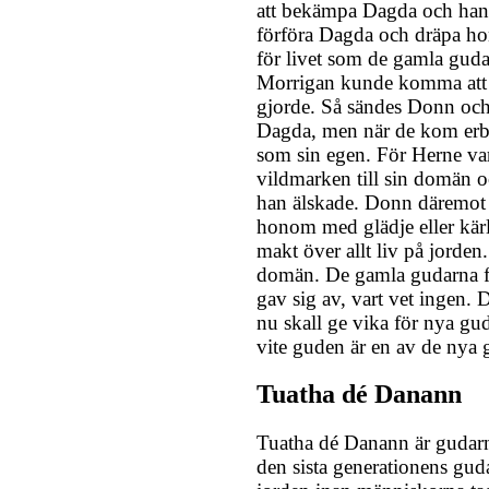
att bekämpa Dagda och hans
förföra Dagda och dräpa h
för livet som de gamla gudar
Morrigan kunde komma att 
gjorde. Så sändes Donn och 
Dagda, men när de kom erb
som sin egen. För Herne var
vildmarken till sin domän 
han älskade. Donn däremot v
honom med glädje eller kä
makt över allt liv på jord
domän. De gamla gudarna fö
gav sig av, vart vet ingen. 
nu skall ge vika för nya gud
vite guden är en av de nya 
Tuatha dé Danann
Tuatha dé Danann är gudarn
den sista generationens gud