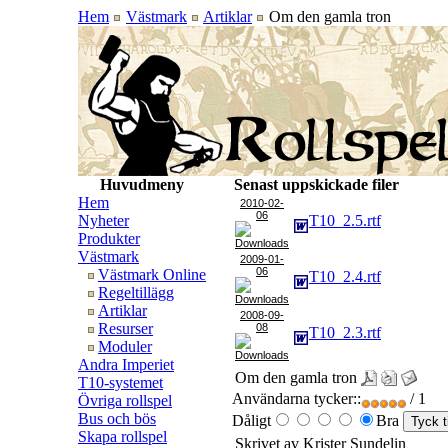
Hem
Västmark
Artiklar
Om den gamla tron
Huvudmeny
Senast uppskickade filer
Hem
2010-02-
06
Nyheter
T10_2.5.rtf
Produkter
Västmark
2009-01-
06
Västmark Online
T10_2.4.rtf
Regeltillägg
Artiklar
2008-09-
Resurser
08
T10_2.3.rtf
Moduler
Andra Imperiet
Om den gamla tron
T10-systemet
Användarna tycker::
/ 1
Övriga rollspel
Bus och bös
Dåligt
Bra
Skapa rollspel
Skrivet av Krister Sundelin