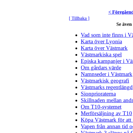
< Föregåen
[ Tillbaka ]
Se även
Vad som inte finns i V
Karta över Lyonia
Karta över Västmark
Västmarkiska spel
Episka kampanjer i Vä
Om gårdars värde
Namnseder i Västmark
Västmarkisk geografi
Västmarks regentlängd
Sionprioraterna
Skillnaden mellan andr
Om T10-systemet
Merförsäljning av T10
Köpa Västmark för att
Vapen från annan tid o
Västmark 3 släpps på