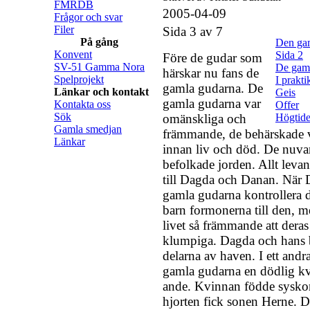
FMRDB
2005-04-09
Frågor och svar
Filer
Sida 3 av 7
På gång
Den gam
Konvent
Sida 2
Före de gudar som
SV-51 Gamma Nora
De gam
härskar nu fans de
Spelprojekt
I prakti
gamla gudarna. De
Länkar och kontakt
Geis
gamla gudarna var
Kontakta oss
Offer
Sök
omänskliga och
Högtide
Gamla smedjan
främmande, de behärskade v
Länkar
innan liv och död. De nuv
befolkade jorden. Allt leva
till Dagda och Danan. När 
gamla gudarna kontrollera 
barn formonerna till den, m
livet så främmande att dera
klumpiga. Dagda och hans b
delarna av haven. I ett andra
gamla gudarna en dödlig kvi
ande. Kvinnan födde sysk
hjorten fick sonen Herne. D