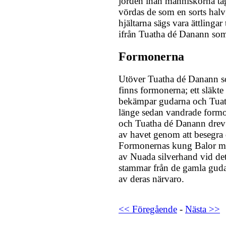
jorden inan människorna tagi
vördas de som en sorts hal
hjältarna sägs vara ättlingar
ifrån Tuatha dé Danann som
Formonerna
Utöver Tuatha dé Danann s
finns formonerna; ett släkte
bekämpar gudarna och Tuat
länge sedan vandrade form
och Tuatha dé Danann drev 
av havet genom att besegra 
Formonernas kung Balor me
av Nuada silverhand vid de
stammar från de gamla gudar
av deras närvaro.
<< Föregående
-
Nästa >>