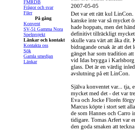
FMRDB
2007-05-05
Frågor och svar
Filer
Det var ett rätt kul LinCon.
På gång
kanske inte var så mycket ö
Konvent
hade hoppats, men det hän
SV-51 Gamma Nora
definitivt tillräckligt mycket
Spelprojekt
skulle vara värt att åka dit. 
Länkar och kontakt
Kontakta oss
bidragande orsak är att det 
Sök
gänget har som tradition att
Gamla smedjan
vid Idas brygga i Karlsborg
Länkar
glass. Det är en värdig inle
avslutning på ett LinCon.
Själva konventet var... tja, 
mycket med det - det var trev
Eva och Jocke Florén förgyll
Marcus köpte i stort sett a
de som Hannes och Carro int
tidigare. Tomas Arfert var 
den goda smaken att teckna