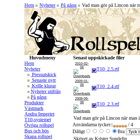
Hem
Nyheter
På gång
Vad man gör på Lincon när m
Huvudmeny
Senast uppskickade filer
Hem
2010-02-
06
Nyheter
T10_2.5.rtf
Pressutskick
Senaste nytt
2009-01-
06
Krille klurar
T10_2.4.rtf
Nyheter utifrån
På gång
2008-09-
Produkter
08
T10_2.3.rtf
Västmark
Andra Imperiet
Vad man gör på Lincon när man 
T10-systemet
Användarna tycker::
/ 4
Övriga rollspel
Bus och bös
Dåligt
Bra
Skapa rollspel
Skrivet av Krister Sundelin