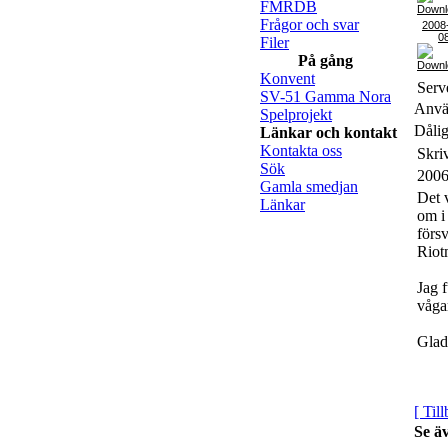
FMRDB
Frågor och svar
2008
0
Filer
På gång
Konvent
Serv
SV-51 Gamma Nora
Använ
Spelprojekt
Dålig
Länkar och kontakt
Kontakta oss
Skri
Sök
2006
Gamla smedjan
Det 
Länkar
om i
förs
Riot
Jag f
våga
Glad
[ Til
Se ä