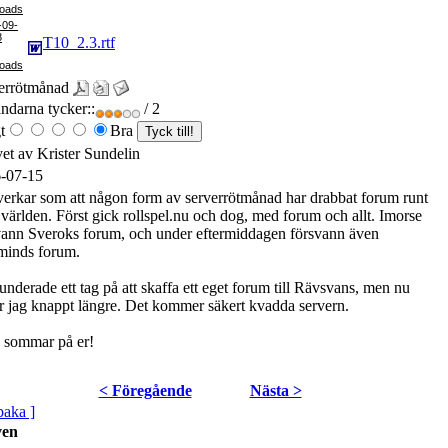
-09-
8
T10_2.3.rtf
errötmånad
darna tycker::
/ 2
t
Bra
vet av Krister Sundelin
-07-15
verkar som att någon form av serverrötmånad har drabbat forum runt
 världen. Först gick rollspel.nu och dog, med forum och allt. Imorse
vann Sveroks forum, och under eftermiddagen försvann även
minds forum.
underade ett tag på att skaffa ett eget forum till Rävsvans, men nu
r jag knappt längre. Det kommer säkert kvadda servern.
 sommar på er!
< Föregående
Nästa >
lbaka ]
ven