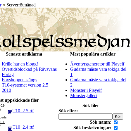
r
Serverrötmånad
Senaste artiklarna
Mest populära artiklar
Krille har en blogg!
Äventyrsgenerator till Playelf
Övertidsblockad på Rävsvans
Gudarna måste vara tokiga del
Förlag
1
Foxshoppen stängs
Gudarna måste vara tokiga del
T10-systemet version 2.5
2
2010
Monster i Playelf
Monstergalleri
st uppskickade filer
Sök filer
-02-
6
T10_2.5.rtf
Sök efter:
Sök namn:
-01-
6
T10_2.4.rtf
Sök beskrivningar: