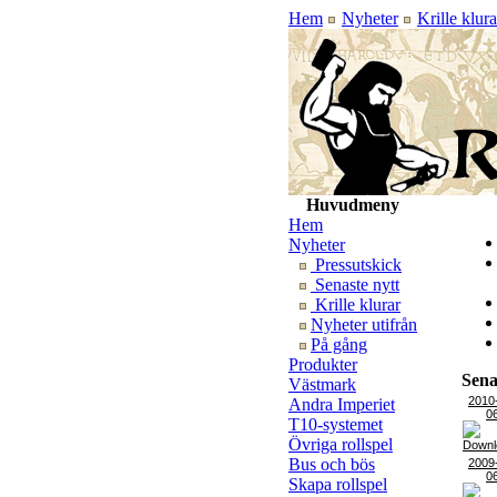
Hem
Nyheter
Krille klura
Huvudmeny
Hem
Nyheter
Pressutskick
Senaste nytt
Krille klurar
Nyheter utifrån
På gång
Produkter
Sena
Västmark
2010
Andra Imperiet
0
T10-systemet
Övriga rollspel
Bus och bös
2009
0
Skapa rollspel