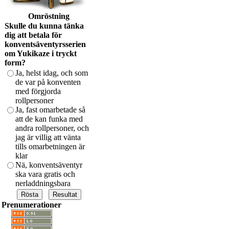
Omröstning
Skulle du kunna tänka
dig att betala för
konventsäventyrsserien
om Yukikaze i tryckt
form?
Ja, helst idag, och som
de var på konventen
med förgjorda
rollpersoner
Ja, fast omarbetade så
att de kan funka med
andra rollpersoner, och
jag är villig att vänta
tills omarbetningen är
klar
Nä, konventsäventyr
ska vara gratis och
nerladdningsbara
Prenumerationer