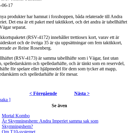
-06-17
nya produkter har hamnat i foxshoppen, båda relaterade till Andra
iet. Det ena är ett paket med taktikkort, och det andra är tabellhäftet
 Vägar separat.
kkortspaketet (RSV-4172) innehåller trettiosex kort, varav ett är
sideskort och de övriga 35 är sju uppsättningar om fem taktikkort,
strerade av Reine Rosenberg.
llhäftet (RSV-4173) är samma tabellhäfte som i Vägar, fast utan
, spelledarskärm och spelledarhäfte, och är tänkt som en reservdel,
ahäfte för spelare eller hjälpmedel för dem som tycker att mapp,
ledarskärm och spelledarhäfte är för mesar.
< Föregående
Nästa >
lbaka ]
Se även
Mortal Kombo
Är Skymningshem: Andra Imperiet samma sak som
Skymningshem?
Om T10-systemet