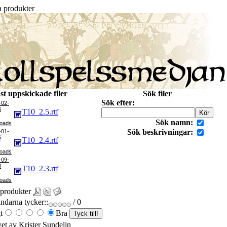
 produkter
st uppskickade filer
Sök filer
Sök efter:
-02-
6
T10_2.5.rtf
Sök namn:
Sök beskrivningar:
-01-
6
T10_2.4.rtf
-09-
8
T10_2.3.rtf
produkter
darna tycker::
/ 0
t
Bra
vet av Krister Sundelin