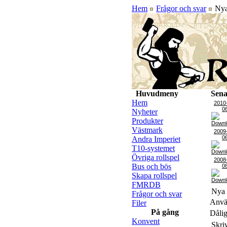
Hem
Frågor och svar
Nya
Huvudmeny
Sena
Hem
2010
0
Nyheter
Produkter
Västmark
2009
0
Andra Imperiet
T10-systemet
Övriga rollspel
2008
Bus och bös
0
Skapa rollspel
FMRDB
Nya 
Frågor och svar
Använ
Filer
På gång
Dålig
Konvent
Skri