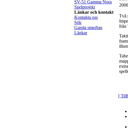
SV-51 Gamma Nora
2006
Spelprojekt
Länkar och kontakt
Två 
Kontakta oss
Imper
Sök
från
Gamla smedjan
Länkar
Takti
fram
illu
Tabe
mapp
extr
spel
[ Til