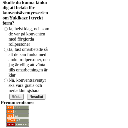
Skulle du kunna tänka
dig att betala för
konventsäventyrsserien
om Yukikaze i tryckt
form?
Ja, helst idag, och som
de var på konventen
med förgjorda
rollpersoner
Ja, fast omarbetade så
att de kan funka med
andra rollpersoner, och
jag är villig att vänta
tills omarbetningen är
klar
Nä, konventsäventyr
ska vara gratis och
nerladdningsbara
Prenumerationer