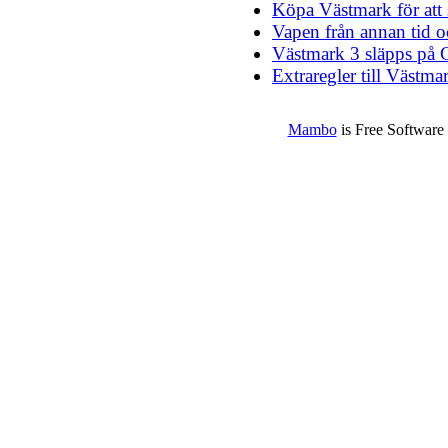
Köpa Västmark för att
Vapen från annan tid o
Västmark 3 släpps på
Extraregler till Västma
Mambo
is Free Software