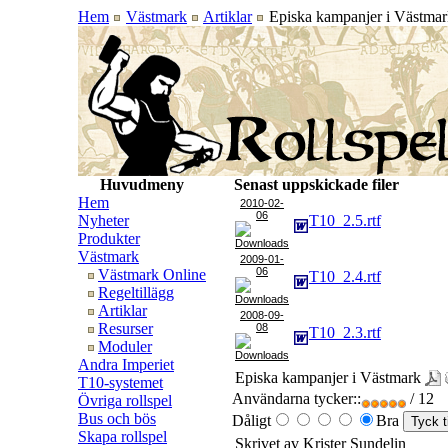
Hem
Västmark
Artiklar
Episka kampanjer i Västmar
Huvudmeny
Senast uppskickade filer
Hem
2010-02-
06
Nyheter
T10_2.5.rtf
Produkter
Västmark
2009-01-
06
Västmark Online
T10_2.4.rtf
Regeltillägg
Artiklar
2008-09-
Resurser
08
T10_2.3.rtf
Moduler
Andra Imperiet
Episka kampanjer i Västmark
T10-systemet
Användarna tycker::
/ 12
Övriga rollspel
Bus och bös
Dåligt
Bra
Skapa rollspel
Skrivet av Krister Sundelin