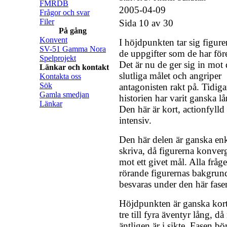
FMRDB
2005-04-09
Frågor och svar
Filer
Sida 10 av 30
På gång
Konvent
I höjdpunkten tar sig figure
SV-51 Gamma Nora
de uppgifter som de har före
Spelprojekt
Det är nu de ger sig in mot 
Länkar och kontakt
slutliga målet och angriper
Kontakta oss
Sök
antagonisten rakt på. Tidigar
Gamla smedjan
historien har varit ganska l
Länkar
Den här är kort, actionfylld
intensiv.
Den här delen är ganska enk
skriva, då figurerna konver
mot ett givet mål. Alla fråg
rörande figurernas bakgrun
besvaras under den här fase
Höjdpunkten är ganska kort
tre till fyra äventyr lång, då
äntligen är i sikte. Fasen bö