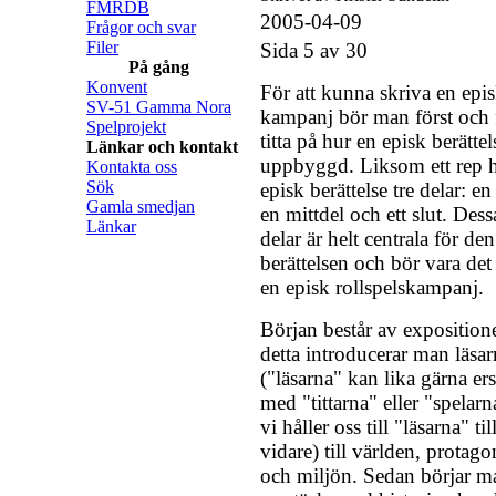
FMRDB
2005-04-09
Frågor och svar
Filer
Sida 5 av 30
På gång
Konvent
För att kunna skriva en epi
SV-51 Gamma Nora
kampanj bör man först och 
Spelprojekt
titta på hur en episk berättel
Länkar och kontakt
uppbyggd. Liksom ett rep h
Kontakta oss
Sök
episk berättelse tre delar: en
Gamla smedjan
en mittdel och ett slut. Dess
Länkar
delar är helt centrala för de
berättelsen och bör vara det
en episk rollspelskampanj.
Början består av expositione
detta introducerar man läsar
("läsarna" kan lika gärna ers
med "tittarna" eller "spelar
vi håller oss till "läsarna" til
vidare) till världen, protago
och miljön. Sedan börjar m