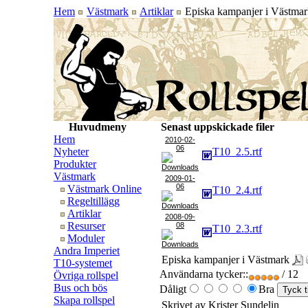
Hem
Västmark
Artiklar
Episka kampanjer i Västmar
Huvudmeny
Senast uppskickade filer
Hem
2010-02-
06
Nyheter
T10_2.5.rtf
Produkter
Västmark
2009-01-
06
Västmark Online
T10_2.4.rtf
Regeltillägg
Artiklar
2008-09-
Resurser
08
T10_2.3.rtf
Moduler
Andra Imperiet
Episka kampanjer i Västmark
T10-systemet
Användarna tycker::
/ 12
Övriga rollspel
Bus och bös
Dåligt
Bra
Skapa rollspel
Skrivet av Krister Sundelin