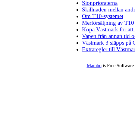
Sionprioraterna
Skillnaden mellan andr
Om T10-systemet
Merförsäljning av T10
Köpa Västmark för att
Vapen från annan tid o
Västmark 3 släpps på
Extraregler till Västma
Mambo
is Free Software