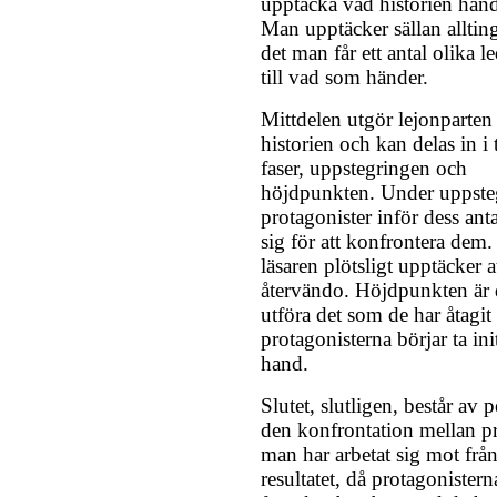
upptäcka vad historien han
Man upptäcker sällan alltin
det man får ett antal olika l
till vad som händer.
Mittdelen utgör lejonparten
historien och kan delas in i 
faser, uppstegringen och
höjdpunkten. Under uppstegr
protagonister inför dess ant
sig för att konfrontera dem
läsaren plötsligt upptäcker a
återvändo. Höjdpunkten är d
utföra det som de har åtagit
protagonisterna börjar ta in
hand.
Slutet, slutligen, består av p
den konfrontation mellan p
man har arbetat sig mot frå
resultatet, då protagonister